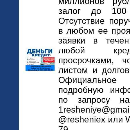
миллионов руб
залог до 100
Отсутствие пору
в любом ее проя
заявки в тече
любой кред
просрочками, ч
листом и долгов
Официальное 
подробную инф
по запросу на
1resheniye@g
@resheniex или 
79