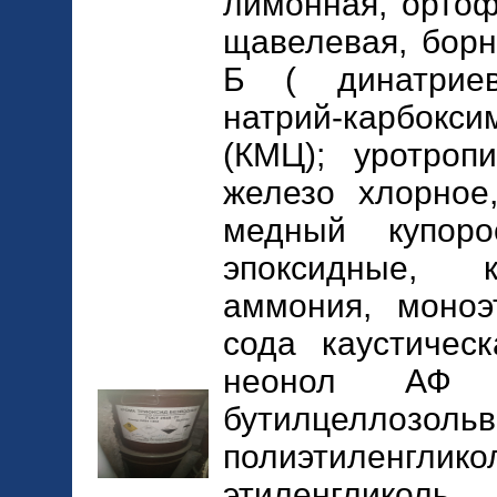
лимонная, ортоф
щавелевая, борн
Б ( динатриева
натрий-карбокс
(КМЦ); уротроп
железо хлорное
медный купоро
эпоксидные, 
аммония, моноэ
сода каустическ
неонол АФ 
бутилцеллозол
полиэтиленгликол
этиленгликоль,