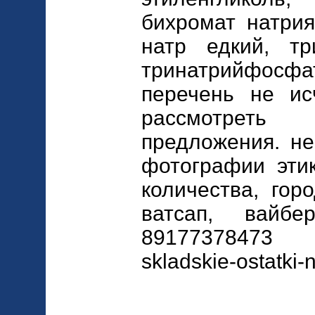
бихромат натрия
натр едкий, тр
тринатрийфосфат
перечень не ис
рассмотре
предложения. не
фотографии этик
количества, гор
ватсап, вайбе
89177378473 a
skladskie-ostatki-