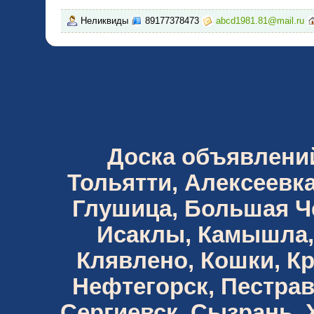
Неликвиды
89177378473
abcd1981.81@mail.ru
Доска объявлений 
Тольятти, Алексеевка
Глушица, Большая Че
Исаклы, Камышла,
Клявлено, Кошки, К
Нефтегорск, Пестрав
Сергиевск, Сызрань,