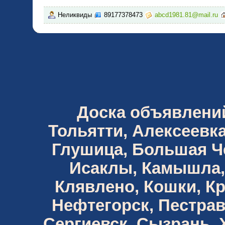
Неликвиды
89177378473
abcd1981.81@mail.ru
Доска объявлений 
Тольятти, Алексеевка
Глушица, Большая Че
Исаклы, Камышла,
Клявлено, Кошки, К
Нефтегорск, Пестрав
Сергиевск, Сызрань,