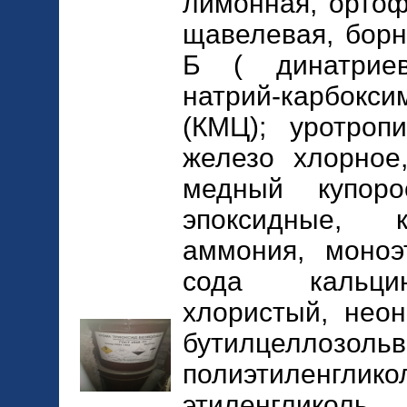
лимонная, ортоф
щавелевая, борн
Б ( динатриева
натрий-карбокс
(КМЦ); уротроп
железо хлорное
медный купоро
эпоксидные, 
аммония, моноэ
сода кальцин
хлористый, неон
бутилцеллозол
полиэтиленгликол
этиленгликоль,