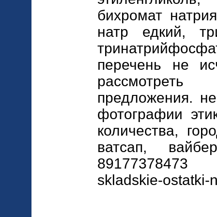
бихромат натрия
натр едкий, тр
тринатрийфосфат
перечень не ис
рассмотре
предложения. не
фотографии этик
количества, гор
ватсап, вайбе
89177378473 a
skladskie-ostatki-