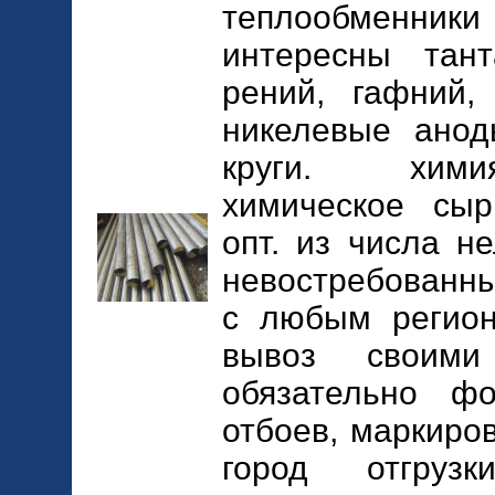
теплообменники
интересны тант
рений, гафний, 
никелевые анод
круги. хими
химическое сыр
опт. из числа н
невостребованны
с любым регион
вывоз своим
обязательно ф
отбоев, маркиров
город отгрузк