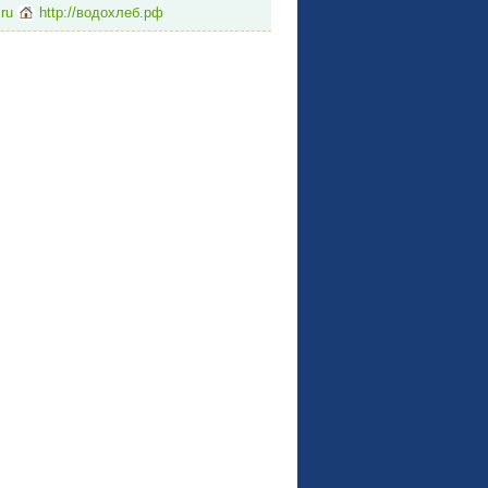
ru
http://водохлеб.рф