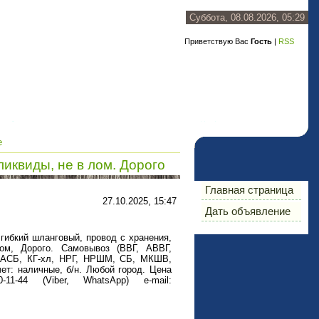
Суббота, 08.08.2026, 05:29
Приветствую Вас
Гость
|
RSS
е
ликвиды, не в лом. Дорого
Главная страница
27.10.2025, 15:47
Дать объявление
гибкий шланговый, провод с хранения,
том, Дорого. Самовывоз (ВВГ, АВВГ,
СБ, КГ-хл, НРГ, НРШМ, СБ, МКШВ,
т: наличные, б/н. Любой город. Цена
-11-44 (Viber, WhatsApp) e-mail: