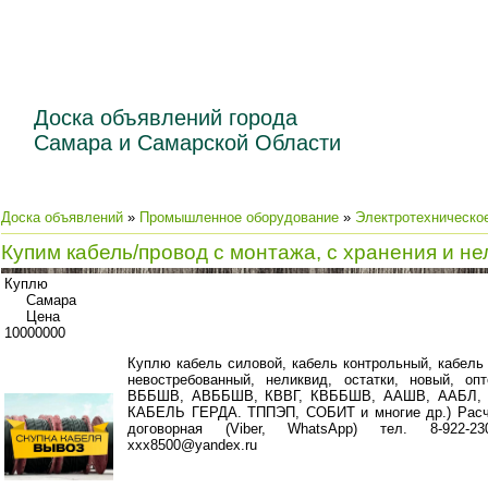
Доска объявлений города
Самара и Самарской Области
Доска объявлений
»
Промышленное оборудование
»
Электротехническо
Купим кабель/провод с монтажа, с хранения и не
Куплю
Самара
Цена
10000000
Куплю кабель силовой, кабель контрольный, кабель 
невостребованный, неликвид, остатки, новый, оп
ВББШВ, АВББШВ, КВВГ, КВББШВ, ААШВ, ААБЛ, А
КАБЕЛЬ ГЕРДА. ТППЭП, СОБИТ и многие др.) Расче
договорная (Viber, WhatsApp) тел. 8-922-230
xxx8500@yandex.ru