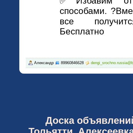
✅Избавим от 
способами. ?Вме
все получитс
Бесплатно
Александр
89960846628
dengi_srochno.russia@b
Доска объявлений 
Тольятти, Алексеевка