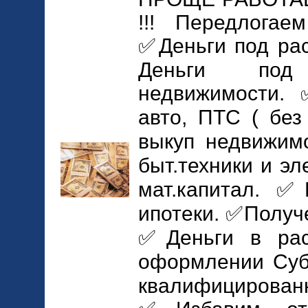
!!! Передлогаем
✅Деньги под ра
Деньги по
недвижимости.
авто, ПТС ( без
выкуп недвижим
быт.техники и э
мат.капитал. 
ипотеки. ✅Получ
✅Деньги в ра
оформлении Суб
квалифицирова