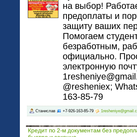
на выбор! Работа
предоплаты и пор
защиту ваших пе
Помогаем студент
безработным, ра
официально. Прос
электронную почт
1resheniye@gmail
@resheniex; What
163-85-79
Станислав
+7-926-163-85-79
1resheniye@gmail.
Кредит по 2-м документам без предопл