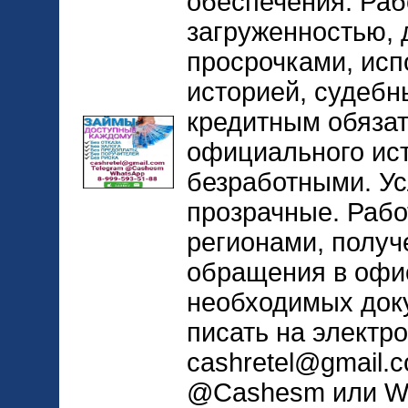
обеспечения. Раб
загруженностью,
просрочками, исп
историей, судеб
кредитным обязат
официального ист
безработными. Ус
прозрачные. Рабо
регионами, получ
обращения в офи
необходимых док
писать на электр
cashretel@gmail.c
@Cashesm или Wh