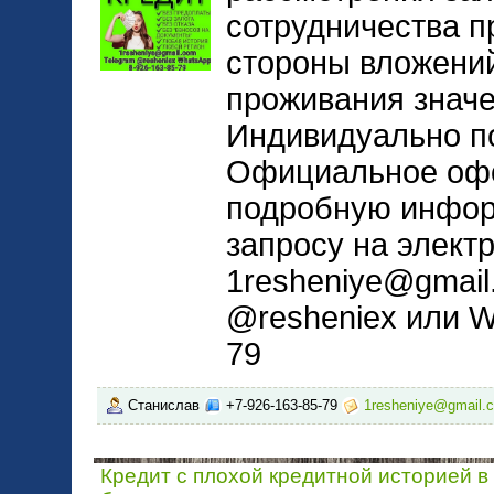
сотрудничества п
стороны вложений
проживания значе
Индивидуально п
Официальное оф
подробную инфор
запросу на элект
1resheniye@gmail
@resheniex или W
79
Станислав
+7-926-163-85-79
1resheniye@gmail.
Кредит с плохой кредитной историей в