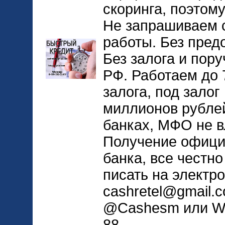
скоринга, поэтому
Не запрашиваем с
работы. Без пред
Без залога и пор
РФ. Работаем до 
залога, под залог
миллионов рублей
банках, МФО не в
Получение офици
банка, все честно
писать на электр
cashretel@gmail.c
@Cashesm или Wh
88