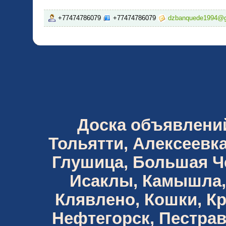
+77474786079
+77474786079
dzbanquede1994@g
Доска объявлений 
Тольятти, Алексеевка
Глушица, Большая Че
Исаклы, Камышла,
Клявлено, Кошки, К
Нефтегорск, Пестрав