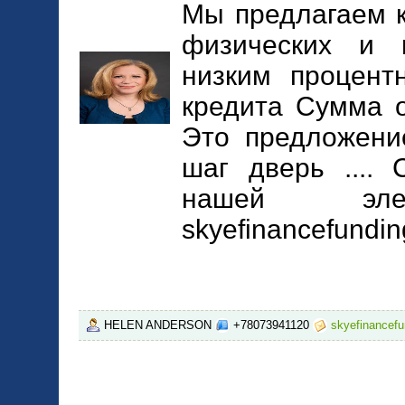
Мы предлагаем 
физических и 
низким процент
кредита Сумма о
Это предложени
шаг дверь ....
нашей элек
skyefinancefundi
HELEN ANDERSON
+78073941120
skyefinancef