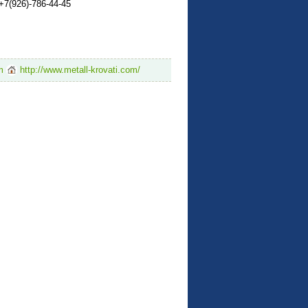
 +7(926)-786-44-45
m
http://www.metall-krovati.com/