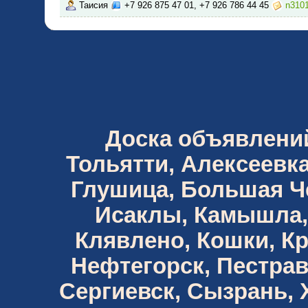
Таисия
+7 926 875 47 01, +7 926 786 44 45
n310
Доска объявлений 
Тольятти, Алексеевка
Глушица, Большая Че
Исаклы, Камышла,
Клявлено, Кошки, К
Нефтегорск, Пестрав
Сергиевск, Сызрань,