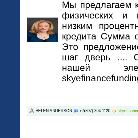
Мы предлагаем 
физических и 
низким процент
кредита Сумма о
Это предложени
шаг дверь ....
нашей элек
skyefinancefundi
HELEN ANDERSON
+7(807)-394-1120
skyefinan