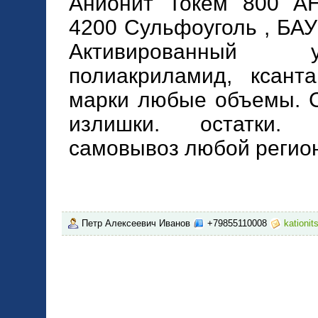
Анионит Токем 800 АН-
4200 Сульфоуголь , БАУ
Активированный у
полиакриламид, ксант
марки любые объемы. С
излишки. остатки. 
самовывоз любой регио
Петр Алексеевич Иванов
+79855110008
kationi