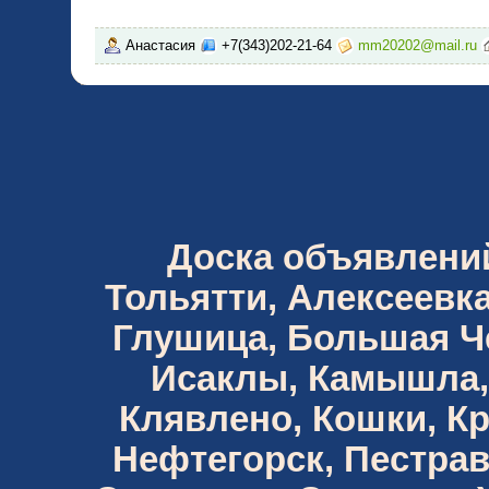
Анастасия
+7(343)202-21-64
mm20202@mail.ru
Доска объявлений 
Тольятти, Алексеевка
Глушица, Большая Че
Исаклы, Камышла,
Клявлено, Кошки, К
Нефтегорск, Пестрав