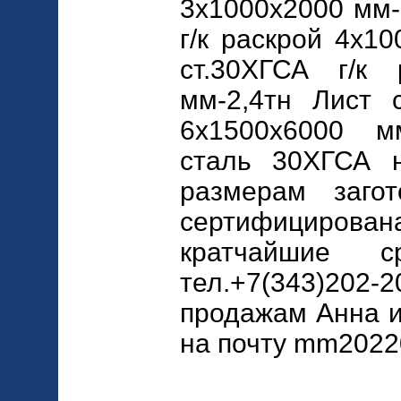
3х1000х2000 мм-
г/к раскрой 4х1
ст.30ХГСА г/к 
мм-2,4тн Лист с
6х1500х6000 
сталь 30ХГСА 
размерам загот
сертифициро
кратчайшие с
тел.+7(343)20
продажам Анна и
на почту mm2022