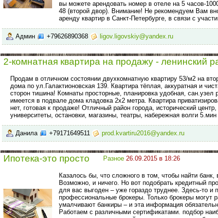
вы можете арендовать номер в отеле на 5 часов-100
48 (второй двор). Внимание! Не рекомендуем Вам вн
аренду квартир в Санкт-Петербурге, в связи с учас
Админ
+79626890368
ligov.ligovskiy@yandex.ru
2-комнатная квартира на продажу - ленинский р
Продам в отличном состоянии двухкомнатную квартиру 53/м2 на вто
дома по ул.Галактионовская 139. Квартира тёплая, аккуратная и чис
сторон тишина! Комнаты просторные, планировка удобная, сан.узел 
имеется в подвале дома кладовка 2х2 метра. Квартира приватизиров
нет, готовая к продаже! Отличный район города, исторический центр
университеты, остановки, магазины, театры, набережная волги 5.мин
Данила
+79171649511
prod.kvartiru2016@yandex.ru
Ипотека-это просто
Разное
26.09.2015 в 18:26
Казалось бы, что сложного в том, чтобы найти банк
Возможно, и ничего. Но вот подобрать кредитный пр
для вас выгоден – уже гораздо труднее. Здесь-то и
профессиональные брокеры. Только брокеры могут ра
умалчивают банкиры – и эта информация обязательн
Работаем с различными сертификатами. подбор наиб