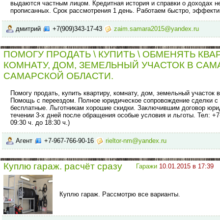
выдаются частным лицом. Кредитная история и справки о доходах не
прописанных. Срок рассмотрения 1 день. Работаем быстро, эффекти
дмитрий
+7(909)343-17-43
zaim.samara2015@yandex.ru
ПОМОГУ ПРОДАТЬ \ КУПИТЬ \ ОБМЕНЯТЬ КВА
КОМНАТУ, ДОМ, ЗЕМЕЛЬНЫЙ УЧАСТОК В САМ
САМАРСКОЙ ОБЛАСТИ.
Помогу продать, купить квартиру, комнату, дом, земельный участок 
Помощь с переездом. Полное юридическое сопровождение сделки с
бесплатные. Льготникам хорошие скидки. Заключившим договор юри
течении 3-х дней после обращения особые условия и льготы. Тел: +7-9
09:30 ч. до 18:30 ч.)
Агент
+7-967-766-90-16
rieltor-nm@yandex.ru
Куплю гараж. расчёт сразу
Гаражи
10.01.2015 в 17:39
Куплю гараж. Рассмотрю все варианты.