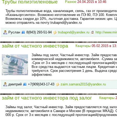
Трубы полиэтиленовые
Разное
24.04.2015 в 10:46
Трубы полиэтиленовые вода, канализация, связь, газ от производит
«Казаньоргсинтез». Возможно изготовление из ПЭ 80, ПЭ 100. Комп
Возможны скидки до 10%, льготная доставка. Гарантия низких цен. Ц
можно отправлять на почту:trubapnd@yandex.ru
Руслан
8(843) 293-51-94
trubapnd@yandex.ru
http://www.mir
займ от частного инвестора
Квартиры
05.02.2015 в 13
Займы под залог, Частный инвестор. Займ предостав
коммерческой недвижимости, автомобиля. -Сумма займ
-Срок от 3-х месяцев с последующей пролонгацией(п
Все средства выдаются частным лицом. Кредитная и
требуются. Срок рассмотрения 1 день. Выдача средс
эффективно.
дмитрий
+7(909)343-17-43
zaim.samara2015@yandex.ru
займ от частного инвестора под залог
Квартиры
Займы под залог, Частный инвестор. Займ предоставляется под зало
недвижимости, автомобиля в Самаре и Москве (В пределах МКАД). Су
000 р. Срок от 3-х месяцев с последующей пролонгацией(продлением