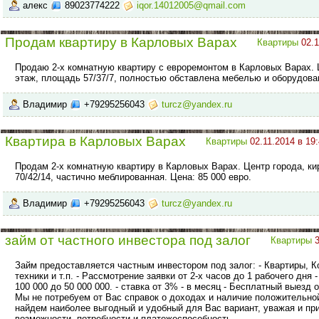
алекс
89023774222
iqor.14012005@qmail.com
Продам квартиру в Карловых Варах
Квартиры
02.1
Продаю 2-х комнатную квартиру с евроремонтом в Карловых Варах. 
этаж, площадь 57/37/7, полностью обставлена мебелью и оборудован
Владимир
+79295256043
turcz@yandex.ru
Квартира в Карловых Варах
Квартиры
02.11.2014 в 19
Продам 2-х комнатную квартиру в Карловых Варах. Центр города, ки
70/42/14, частично меблированная. Цена: 85 000 евро.
Владимир
+79295256043
turcz@yandex.ru
займ от частного инвестора под залог
Квартиры
Займ предоставляется частным инвестором под залог: - Квартиры, К
техники и т.п. - Рассмотрение заявки от 2-х часов до 1 рабочего дня 
100 000 до 50 000 000. - ставка от 3% - в месяц - Бесплатный выезд 
Мы не потребуем от Вас справок о доходах и наличие положительно
найдем наиболее выгодный и удобный для Вас вариант, уважая и п
возможности, потребности и платежеспособность.