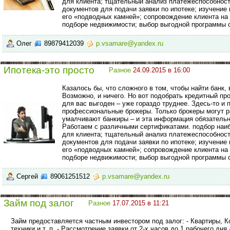
для клиента; тщательный анализ платежеспособнос
документов для подачи заявки по ипотеке; изучение
его «подводных камней»; сопровождение клиента на
подборе недвижимости; выбор выгодной программы с
Олег
89879412039
p.vsamare@yandex.ru
Ипотека-это просто
Разное
24.09.2015 в 16:00
Казалось бы, что сложного в том, чтобы найти банк
Возможно, и ничего. Но вот подобрать кредитный пр
для вас выгоден – уже гораздо труднее. Здесь-то и
профессиональные брокеры. Только брокеры могут ра
умалчивают банкиры – и эта информация обязательн
Работаем с различными сертификатами. подбор наиб
для клиента; тщательный анализ платежеспособнос
документов для подачи заявки по ипотеке; изучение
его «подводных камней»; сопровождение клиента на
подборе недвижимости; выбор выгодной программы с
Сергей
89061251512
p.vsamare@yandex.ru
Займ под залог
Разное
17.07.2015 в 11:21
Займ предоставляется частным инвестором под залог: - Квартиры, К
техники и т. п. - Рассмотрение заявки от 2-х часов до 1 рабочего дня 