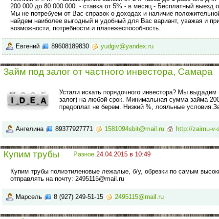
200 000 до 80 000 000. - ставка от 5% - в месяц - Бесплатный выезд 
Мы не потребуем от Вас справок о доходах и наличие положительно
найдем наиболее выгодный и удобный для Вас вариант, уважая и п
возможности, потребности и платежеспособность.
Евгений
89608189830
yudgiv@yandex.ru
Займ под залог от частного инвестора, Самара
Устали искать порядочного инвестора? Мы выдадим 
залог) на любой срок. Минимальная сумма займа 200
предоплат не берем. Низкий %, лояльные условия.
Ангелина
89377927771
1581094sbit@mail.ru
http://zaimu-v
Купим трубы
Разное
24.04.2015 в 10:49
Купим трубы полиэтиленовые лежалые, б/у, обрезки по самым высок
отправлять на почту: 2495115@mail.ru
Марсель
8 (927) 249-51-15
2495115@mail.ru