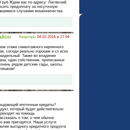
0 руб Ждем вас по адресу: Лиговский,
осить предоплату за посуточную
тившимися случаями мошенничества.
айон
Квартиры
04.02.2016 в 17:04
ром этаже семиэтажного кирпичного
тая, соседи реально хорошие и со всех
раздельный. Также во владении
ана, один собственник, прописанных
, очень рядом детские сады, школы,
 пешком!
, выдающий ипотечные кредиты?
одукт, который будет действительно
 приходят на помощь
ссказать о том, о чем обычно
о вам пригодится. Наши услуги:
олее выгодного кредитного продукта