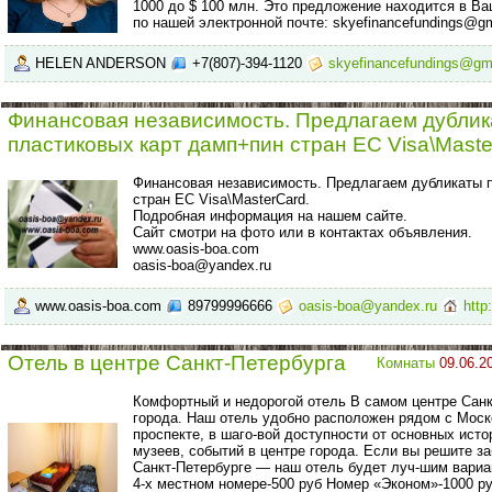
1000 до $ 100 млн. Это предложение находится в Ва
по нашей электронной почте: skyefinancefundings@g
HELEN ANDERSON
+7(807)-394-1120
skyefinancefundings@gm
Финансовая независимость. Предлагаем дубли
пластиковых карт дамп+пин стран ЕС Visa\Maste
Финансовая независимость. Предлагаем дубликаты 
стран ЕС Visa\MasterCard.
Подробная информация на нашем сайте.
Сайт смотри на фото или в контактах объявления.
www.oasis-boa.com
oasis-boa@yandex.ru
www.oasis-boa.com
89799996666
oasis-boa@yandex.ru
http
Отель в центре Санкт-Петербурга
Комнаты
09.06.2
Комфортный и недорогой отель В самом центре Санк
города. Наш отель удобно расположен рядом с Моск
проспекте, в шаго-вой доступности от основных ист
музеев, событий в центре города. Если вы решите з
Санкт-Петербурге — наш отель будет луч-шим вариа
4-х местном номере-500 руб Номер «Эконом»-1000 р