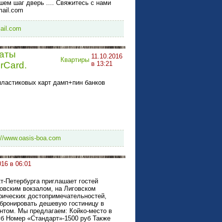
шем шаг дверь .... Свяжитесь с нами
mail.com
ail.com
каты
11.10.2016
Квартиры
rCard.
в 13:21
пластиковых карт дамп+пин банков
://www.oasis-boa.com
016 в 06:01
т-Петербурга приглашает гостей
овским вокзалом, на Лиговском
орических достопримечательностей,
абронировать дешевую гостиницу в
нтом. Мы предлагаем: Койко-место в
уб Номер «Стандарт»-1500 руб Также