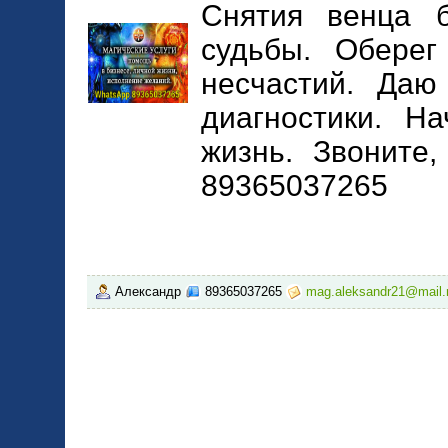
Снятия венца б
судьбы. Оберег
несчастий. Даю
диагностики. Н
жизнь. Звоните
89365037265
Александр
89365037265
mag.aleksandr21@mail.