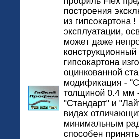
профиль Flex пре
построения экскл
из гипсокартона 
эксплуатации, ос
может даже непр
конструкционный
гипсокартона изг
оцинкованной ста
модификация - "С
толщиной 0.4 мм 
"Стандарт" и "Лай
видах отличающи
минимальным рад
способен принять