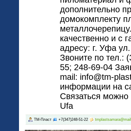
дополнительно пр
домокомплекту пл
металлочерепицу
кaчественно и с 
адресу: г. Уфа ул
Звоните по тел.: (
55; 248-69-04 Зая
mail: info@tm-pla
информации на са
Связаться можно ч
Ufa
ТМ-Пласт
+7(347)248-51-22
tmplastsamara@mail