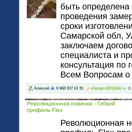
быть определена 
проведения заме
сроки изготовлен
Самарской обл, У
заключаем догово
специалиста и п
консультация по 
Всем Вопросам о 
Алексей
8 960 837 61 81
sharagin1981@bk.ru
Революционная новинка - Гибкий
профиль Flex
Революционная н