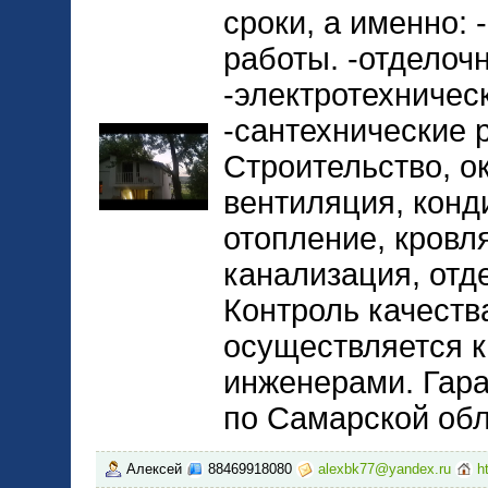
сроки, а именно:
работы. -отделоч
-электротехничес
-сантехнические р
Строительство, ок
вентиляция, конд
отопление, кровл
канализация, отд
Контроль качест
осуществляется 
инженерами. Гара
по Самарской обл
Алексей
88469918080
alexbk77@yandex.ru
h