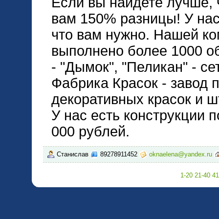
Если вы найдете лучше, 
вам 150% разницы! У нас
что вам нужно. Нашей к
выполнено более 1000 о
- "Дымок", "Пеликан" - 
Фабрика Красок - завод 
декоративных красок и ш
У нас есть конструкции п
000 рублей.
Станислав
89278911452
oknaelena@yandex.ru
1-20
21-40
41