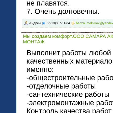
не плавятся.
7. Очень долговечны.
Андрей
8(919)807-11-84
banzai.melnikov@yandex
Мы создаем комфорт.ООО САМАРА А
МОНТАЖ
Выполнит работы любой 
качественных материалов
именно:
-общестроительные раб
-отделочные работы
-сантехнические работы
-электромонтажные рабо
Контроль качества работ