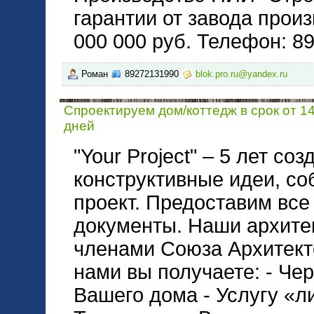
гарантии от завода прои
000 000 руб. Телефон: 8
Роман
89272131990
blok.pro.ru@yandex.ru
Спроектируем дом/коттедж в срок от 14
дней
"Your Project" – 5 лет со
конструктивные идеи, со
проект. Предоставим вс
документы. Наши архите
членами Союза Архитект
нами вы получаете: - Чер
Вашего дома - Услугу «л