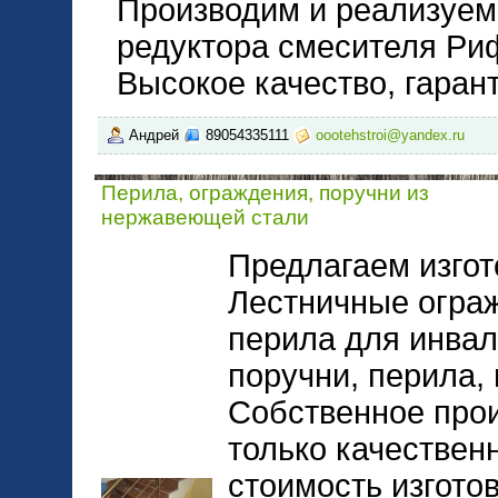
Производим и реализуем 
редуктора смесителя Ри
Высокое качество, гарант
Андрей
89054335111
oootehstroi@yandex.ru
Перила, ограждения, поручни из
нержавеющей стали
Предлагаем изгот
Лестничные ограж
перила для инвал
поручни, перила,
Собственное прои
только качествен
стоимость изгото