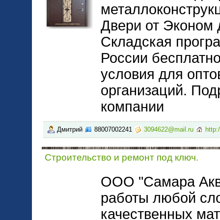
металлоконструкц
Двери от Эконом д
Складская програ
России бесплатн
условия для опто
организаций. Под
компании
Дмитрий
88007002241
3094622@mail.ru
http:
Строительство и ремонт под ключ.
ООО "Самара Акв
работы любой сл
качественных мат