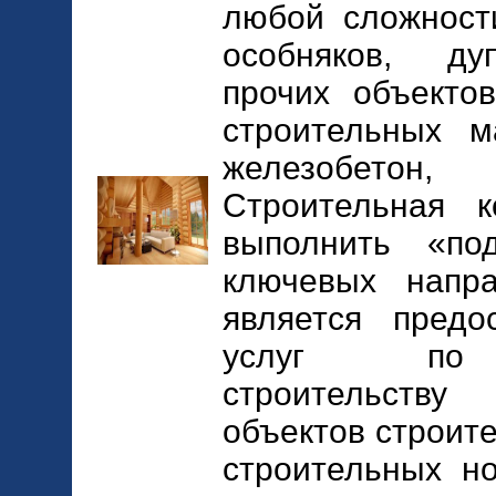
любой сложности
особняков, дуп
прочих объекто
строительных м
железобетон,
Строительная 
выполнить «п
ключевых напра
является предо
услуг по п
строительств
объектов строит
строительных но