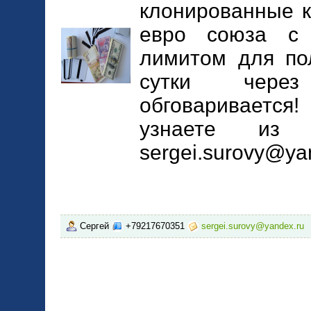
клонированные к
евро союза с
лимитом для по
сутки чере
обговаривается
узнаете из о
sergei.surovy@ya
Сергей
+79217670351
sergei.surovy@yandex.ru