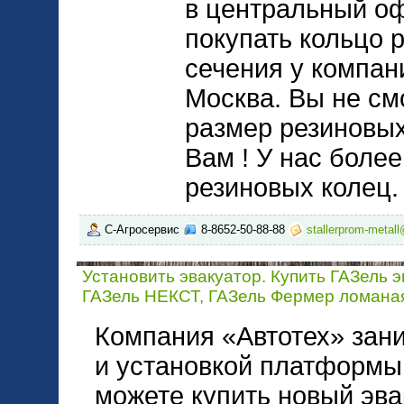
в центральный о
покупать кольцо 
сечения у компа
Москва. Вы не см
размер резиновы
Вам ! У нас более
резиновых колец.
С-Агросервис
8-8652-50-88-88
stallerprom-metall
Установить эвакуатор. Купить ГАЗель э
ГАЗель НЕКСТ, ГАЗель Фермер ломана
Компания «Автотех» зан
и установкой платформы
можете купить новый эва