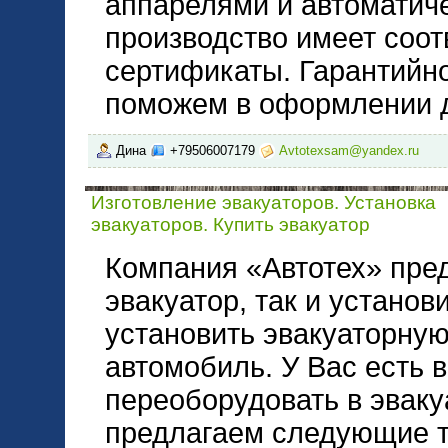
аппарелями и автоматиче
производство имеет соо
сертификаты. Гарантийн
поможем в оформлении 
Дина
+79506007179
Avtotexsam@yandex.ru
Изготовление эвакуаторов. Установка
эвакуаторов. Купить эвакуатор
Компания «Автотех» пред
эвакуатор, так и установ
установить эвакуаторну
автомобиль. У Вас есть 
переоборудовать в эваку
предлагаем следующие ти