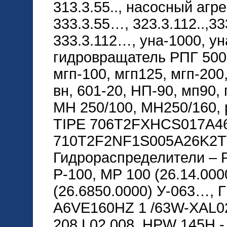
313.3.55.., насосный агр
333.3.55…, 323.3.112..,33
333.3.112…, уна-1000, ун
гидровращатель РПГ 5000
мгп-100, мгп125, мгп-200
вн, 601-20, НП-90, мп90,
МН 250/100, МН250/160,
TIPE 706T2FXHCS017A46
710T2F2NF1S005A26K2T
Гидрораспределители – Р8
Р-100, МР 100 (26.14.000
(26.6850.0000) У-063…, ГГ
A6VE160HZ 1 /63W-XAL0
208 L02 008, HPW 145H 