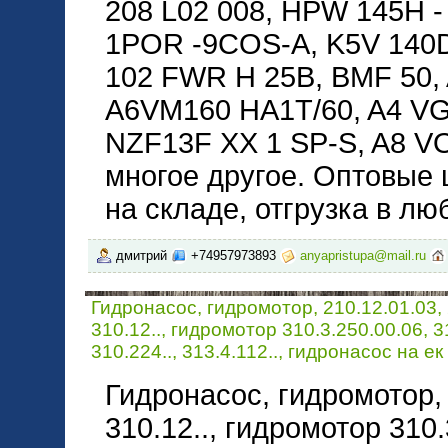
208 L02 008, HPW 145H 
1POR -9COS-A, K5V 140
102 FWR H 25B, BMF 50,
A6VM160 HA1T/60, A4 VG 
NZF13F XX 1 SP-S, A8 V
многое другое. Оптовые 
на складе, отгрузка в лю
дмитрий
+74957973893
anyapristupa@mail.ru
Гидронасос, гидромотор, 210.12.01.03, 
310.12.., гидромотор 310.3.250.00.06, 31
310.224.., 313.4.112.., гидронасос на ек
Гидронасос, гидромотор, 2
310.12.., гидромотор 310.