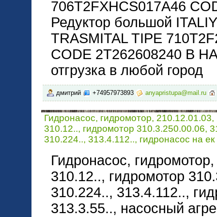
706T2FXHCS017A46 COD
Редуктор большой ITALI
TRASMITAL TIPE 710T2
CODE 2T262608240 В Н
отгрузка в любой город
дмитрий
+74957973893
anyapristupa@mail.ru
Гидронасос, гидромотор, 210.12.01.03, 
310.12.., гидромотор 310.3.250.00.06, 31
310.224.., 313.4.112.., гидронасос на ек
Гидронасос, гидромотор, 2
310.12.., гидромотор 310.
310.224.., 313.4.112.., ги
313.3.55.., насосный агр