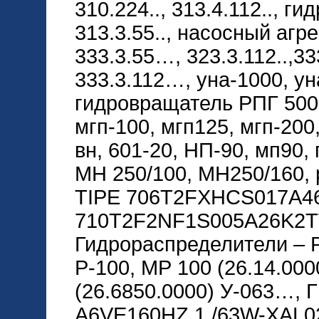
310.224.., 313.4.112.., ги
313.3.55.., насосный агр
333.3.55…, 323.3.112..,33
333.3.112…, уна-1000, ун
гидровращатель РПГ 5000
мгп-100, мгп125, мгп-200
вн, 601-20, НП-90, мп90,
МН 250/100, МН250/160,
TIPE 706T2FXHCS017A46
710T2F2NF1S005A26K2T
Гидрораспределители – Р8
Р-100, МР 100 (26.14.000
(26.6850.0000) У-063…, ГГ
A6VE160HZ 1 /63W-XAL0