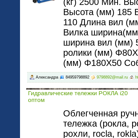
(кг) 2500 Мин. Вы
Высота (мм) 185 
110 Длина вил (м
Вилка ширина(мм
ширина вил (мм) 
ролики (мм) Φ80
(мм) Φ180X50 Соб
Александра
84959798892
9798892@mail.ru
h
Гидравлические тележки РОКЛА i20
оптом
Облегченная руч
тележка (рокла, р
рохли, rocla, rokl