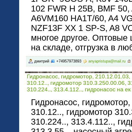
102 FWR H 25B, BMF 50,
A6VM160 HA1T/60, A4 VG 
NZF13F XX 1 SP-S, A8 V
многое другое. Оптовые 
на складе, отгрузка в лю
дмитрий
+74957973893
anyapristupa@mail.ru
Гидронасос, гидромотор, 210.12.01.03, 
310.12.., гидромотор 310.3.250.00.06, 31
310.224.., 313.4.112.., гидронасос на ек
Гидронасос, гидромотор, 2
310.12.., гидромотор 310.
310.224.., 313.4.112.., ги
313.3.55.., насосный агр