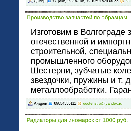
Дамир
+7 (846) 922-87-45; +7 (960) 829-09-38
zal
Производство запчастей по образцам
Изготовим в Волгограде 
отечественной и импортн
строительной, специальн
промышленного оборудов
Шестерни, зубчатые кол
звездочки, пружины и т. 
металлообработки. Гаран
Андрей
89054335111
oootehstroi@yandex.ru
Радиаторы для иномарок от 1000 руб.