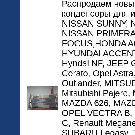
Распродаем новы
конденсоры для 
NISSAN SUNNY, 
NISSAN PRIMERA
FOCUS,HONDA AC
HYUNDAI ACCENT
Hyndai NF, JEEP
Cerato, Opel Astra
Outlander, MITSU
Mitsubishi Pajero, 
MAZDA 626, MAZD
OPEL VECTRA B, O
C, Renault Megane
SUBARU Legasy,