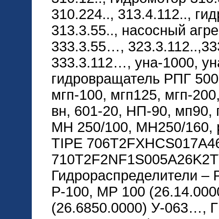
310.224.., 313.4.112.., ги
313.3.55.., насосный агр
333.3.55…, 323.3.112..,33
333.3.112…, уна-1000, ун
гидровращатель РПГ 5000
мгп-100, мгп125, мгп-200
вн, 601-20, НП-90, мп90,
МН 250/100, МН250/160,
TIPE 706T2FXHCS017A46
710T2F2NF1S005A26K2T
Гидрораспределители – Р8
Р-100, МР 100 (26.14.000
(26.6850.0000) У-063…, ГГ