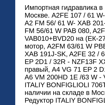
Импортная гидравлика в 
Москве. A2FE 107 / 61 W
A2 FM 56/ 61 W- XAB 201- 
FM 56/61 W PAB 080, A2
VAB010+BVD20 на (ЕК-2
мотор, A2FM 63/61 W PBB
XAB 191J-SK, A2FE 32 / 
EP 2D1 / 32R - NZF13F 
правый, A4 VG 71 EP 2 D1
A6 VM 200HD 1E /63 W - 
ITALIY BONFIGLIOLI 70
наличии на складе в Мос
Редуктор ITALIY BONFIG