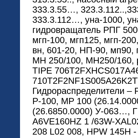
333.3.55…, 323.3.112..,33
333.3.112…, уна-1000, ун
гидровращатель РПГ 5000
мгп-100, мгп125, мгп-200
вн, 601-20, НП-90, мп90,
МН 250/100, МН250/160,
TIPE 706T2FXHCS017A46
710T2F2NF1S005A26K2T
Гидрораспределители – Р8
Р-100, МР 100 (26.14.000
(26.6850.0000) У-063…, ГГ
A6VE160HZ 1 /63W-XAL0
208 L02 008, HPW 145H 