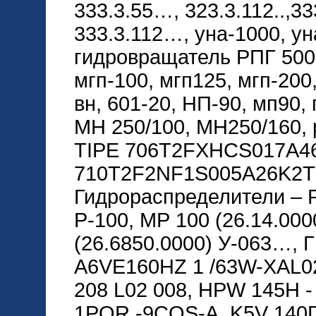
333.3.55…, 323.3.112..,33
333.3.112…, уна-1000, ун
гидровращатель РПГ 5000
мгп-100, мгп125, мгп-200
вн, 601-20, НП-90, мп90,
МН 250/100, МН250/160,
TIPE 706T2FXHCS017A46
710T2F2NF1S005A26K2T
Гидрораспределители – Р8
Р-100, МР 100 (26.14.000
(26.6850.0000) У-063…, ГГ
A6VE160HZ 1 /63W-XAL0
208 L02 008, HPW 145H 
1POR -9COS-A, K5V 140