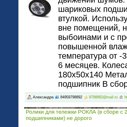
шариковых подши
втулкой. Использу
вне помещений, н
выбоинами и с пр
повышенной влаж
температура от -
6 месяцев. Колес
180х50х140 Мета
подшипник В сбо
Александра
84959798892
9798892@mail.ru
h
Ролики для тележки РОКЛА (в сборе с 
подшипниками) не дорого