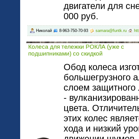
двигатели для сн
000 руб.
Николай
8-963-750-70-93
samara@funtk.ru
ht
Колеса для тележки РОКЛА (уже с
подшипниками) со скидкой
Обод колеса изго
большегрузного а
слоем защитного 
- вулканизирован
цвета. Отличител
этих колес являе
хода и низкий ур
движении шумов. 