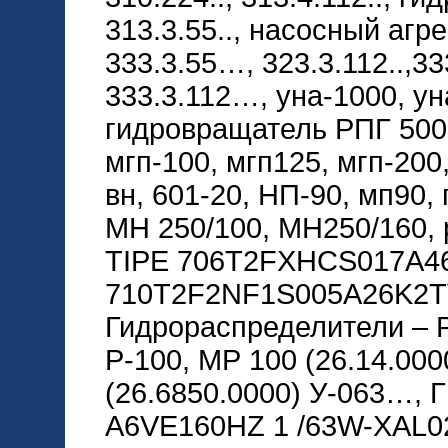
313.3.55.., насосный агр
333.3.55…, 323.3.112..,33
333.3.112…, уна-1000, ун
гидровращатель РПГ 5000
мгп-100, мгп125, мгп-200
вн, 601-20, НП-90, мп90,
МН 250/100, МН250/160,
TIPE 706T2FXHCS017A46
710T2F2NF1S005A26K2T
Гидрораспределители – Р8
Р-100, МР 100 (26.14.000
(26.6850.0000) У-063…, ГГ
A6VE160HZ 1 /63W-XAL0