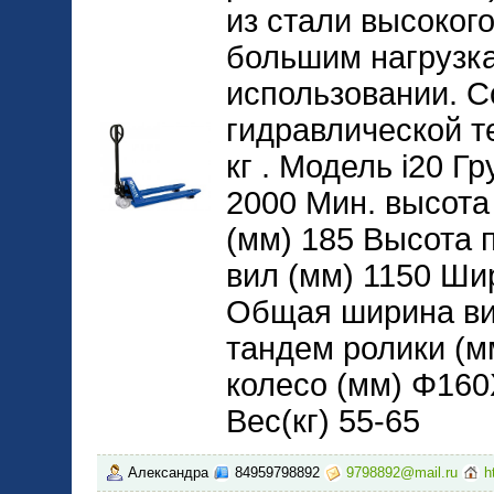
из стали высокого
большим нагрузка
использовании. С
гидравлической т
кг . Модель i20 Г
2000 Мин. высота
(мм) 185 Высота 
вил (мм) 1150 Ши
Общая ширина вил
тандем ролики (
колесо (мм) Φ16
Вес(кг) 55-65
Александра
84959798892
9798892@mail.ru
h