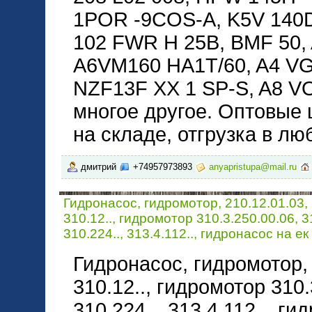
1POR -9COS-A, K5V 140
102 FWR H 25B, BMF 50,
A6VM160 HA1T/60, A4 VG 
NZF13F XX 1 SP-S, A8 V
многое другое. Оптовые 
на складе, отгрузка в лю
дмитрий
+74957973893
anyapristupa@mail.ru
Гидронасос, гидромотор, 210.12.01.03, 
310.12.., гидромотор 310.3.250.00.06, 31
310.224.., 313.4.112.., гидронасос на ек
Гидронасос, гидромотор, 2
310.12.., гидромотор 310.
310.224.., 313.4.112.., ги