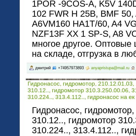
1POR -9COS-A, K5V 140
102 FWR H 25B, BMF 50,
A6VM160 HA1T/60, A4 VG 
NZF13F XX 1 SP-S, A8 V
многое другое. Оптовые 
на складе, отгрузка в лю
дмитрий
+74957973893
anyapristupa@mail.ru
Гидронасос, гидромотор, 210.12.01.03, 
310.12.., гидромотор 310.3.250.00.06, 31
310.224.., 313.4.112.., гидронасос на ек
Гидронасос, гидромотор, 2
310.12.., гидромотор 310.
310.224.., 313.4.112.., ги