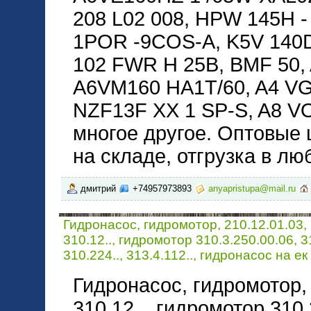
208 L02 008, HPW 145H 
1POR -9COS-A, K5V 140
102 FWR H 25B, BMF 50,
A6VM160 HA1T/60, A4 VG 
NZF13F XX 1 SP-S, A8 V
многое другое. Оптовые 
на складе, отгрузка в лю
дмитрий
+74957973893
anyapristupa@mail.ru
Гидронасос, гидромотор, 210.12.01.03, 
310.12.., гидромотор 310.3.250.00.06, 31
310.224.., 313.4.112.., гидронасос на ек
Гидронасос, гидромотор, 2
310.12.., гидромотор 310.