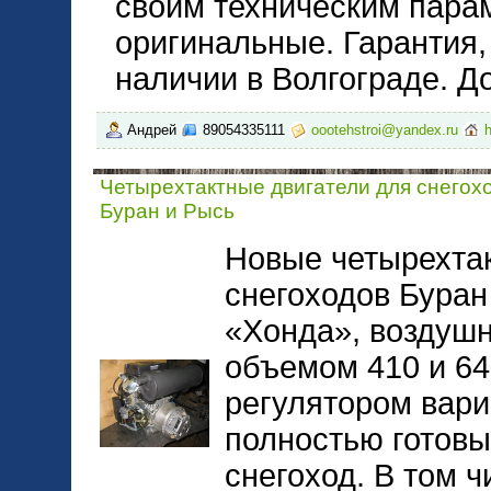
своим техническим пара
оригинальные. Гарантия,
наличии в Волгограде. Д
Андрей
89054335111
oootehstroi@yandex.ru
h
Четырехтактные двигатели для снегох
Буран и Рысь
Новые четырехтак
снегоходов Буран
«Хонда», воздушн
объемом 410 и 64
регулятором вари
полностью готовы
снегоход. В том 