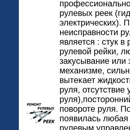
профессионально
рулевых реек (ги
электрических). 
неисправности ру
является : стук в 
рулевой рейки, л
закусывание или 
механизме, сильн
вытекает жидкост
руля, отсутствие 
руля),посторонни
повороте руля. П
появилась любая 
рулевым управлен