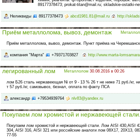
89177378473; prokat-titan@mail.ru; skladskie-ostatki-ne
Неликвиды
89177378473
abcd1981.81@mail.ru
http://sklads
Приём металлолома, вывоз, демонтаж
Металло
Приём металлолома, вывоз, демонтаж. Пункт приёма на Черемшанск
компания "Марта"
+79371703827
http://www.marta-lomsamara
легированный лом
Металлолом
30.08.2016 в 00:26
лом Б26 сталь нержавеющая Ni от 9 - 13 % 26 т не ниже 71 руб./кг, 
т 57 руб./кг, самовывоз, безнал, оплата по факту ПСА
александр
+79534939764
nlv83@yandex.ru
Покупаем лом хромистой и нержавеющей стали
Покупаем лом хромистой и нержавеющей стали. Лом AISI 430,AISI 439,
304, AISI 316, AISI 321 или российские аналоги лом 08Х17, 20Х13, 08
77-55