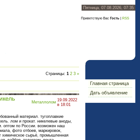
Пятница, 07.08.2026, 07:35
Приветствую Вас
Гость
|
RSS
Страницы
:
1
2
3
»
Главная страница
Дать объявление
никель
19.09.2022
Металлолом
в 18:01
ебованный материал. тугоплавкие
кель. лом и прокат. никелевые аноды,
и. оптом по России. возможен наш
иала, фото отбоев, маркировок,
ует химическое сырьё, промышленная
ап, вайбер, телеграм, почта.