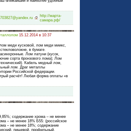
 наш ближайший и наиболее удобный
http://марта-
703827@yandex.ru
самара.рф/
таллолом
15.12.2014 в 10:37
лом меди кусковой, лом меди миикс,
стекловолокне, в бумаге.
асинхронные. Лом латуни (кусок,
рочие сорта бронзового лома); Лом
ехнический). Кабель медный лом,
льный лом. Драг металлы
ритории Российской федерации.
стрый расчёт! Любая форма оплаты «в
9,85%; содержание хрома – не менее
ма – не менее 18% Б55: (российское
рома – не менее 18%; содержание
ческий, пищевой, профильный,