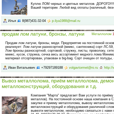
Куплю ЛОМ черных и цветных металлов. ДОРОГО!!!!
Вашей територии. Любой вид оплаты (наличный, безн
Илья
8(987)431-32-04
p.ilya1988@mail.ru
продам лом латуни, бронзы, латуни
Металлолом
Продам лом латуни, бронзы, меди. Предприятие на постоянной основ
реализует: Лом латуни разносортной (миикс, сантехника) сорт ЛС-59,
Лом бронзы разносортной, сортовой, стружку, листы, проволоку, сетк
миикс, кусок, стружка, сечка весь ассортимент медного лома Минима
материал отсортирован, упакован в big-bag. Сорт очищен от полуды, 
Иван Витальевич
+79297189188
volgavtormet@ro.ru
http:/
Вывоз металлолома, приём металлолома, демо
металлоконструкций, оборудования и т.д.
Компания "Марта" предлагает Вам услуги по приёму
металлов). На постоянной основе наша компания в 
закупке и приему металлолома, вывозу металлолома
металлоконструкций и оборудования различной сло
вывезти металлолом, необходимо связаться с нами п