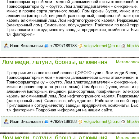
Трансформаторный лом - медной ,алюминиевой шины отожженной, в 
Трансформаторы бу – брутто. Лом электродвигателей – синхронные, 
миикс и прочие сорта латунного лома); Лом бронзы (кусок, миикс и п
алюминия (моторный, пищевой, разносортный, профильный, электрот
кабель алюминиевый лом, Лом нефтепогружного кабеля, Редкоземе
(электронный лом). Самовывоз, обсуждается. Работаем по всей тер
Приглашаем к сотрудничеству заводы, предприятия, комбинаты. Бы
т.ч факторинг»
Иван Витальевич
+79297189188
volgavtormet@ro.ru
http:/
Лом меди, латуни, бронзы, алюминия
Металлоло
Предприятие на постоянной основе ДОРОГО купит: Лом меди блеск, 
Трансформаторный лом - медной ,алюминиевой шины отожженной, в 
Трансформаторы бу – брутто. Лом электродвигателей – синхронные, 
миикс и прочие сорта латунного лома); Лом бронзы (кусок, миикс и п
алюминия (моторный, пищевой, разносортный, профильный, электрот
кабель алюминиевый лом, Лом нефтепогружного кабеля, Редкоземе
(электронный лом). Самовывоз, обсуждается. Работаем по всей тер
Приглашаем к сотрудничеству заводы, предприятия, комбинаты. Бы
т.ч факторинг» Подробная информация на нашем сайте.
Иван Витальевич
+79297189188
volgavtormet@ro.ru
http:/
Лом меди, латуни, бронзы, алюминия
Металлоло