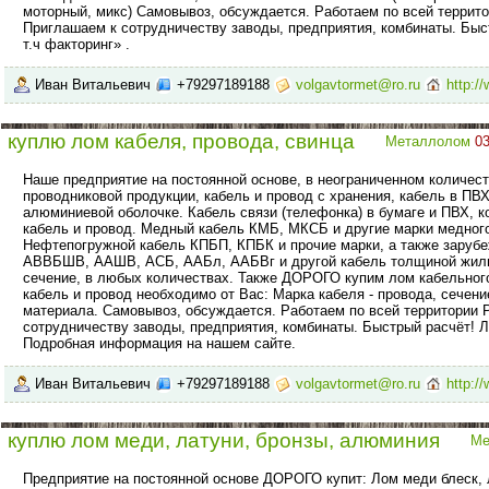
моторный, микс) Самовывоз, обсуждается. Работаем по всей террит
Приглашаем к сотрудничеству заводы, предприятия, комбинаты. Бы
т.ч факторинг» .
Иван Витальевич
+79297189188
volgavtormet@ro.ru
http:/
куплю лом кабеля, провода, свинца
Металлолом
03
Наше предприятие на постоянной основе, в неограниченном количест
проводниковой продукции, кабель и провод с хранения, кабель в ПВХ
алюминиевой оболочке. Кабель связи (телефонка) в бумаге и ПВХ, 
кабель и провод. Медный кабель КМБ, МКСБ и другие марки медног
Нефтепогружной кабель КПБП, КПБК и прочие марки, а также заруб
АВВБШВ, ААШВ, АСБ, ААБл, ААБВг и другой кабель толщиной жилы
сечение, в любых количествах. Также ДОРОГО купим лом кабельного
кабель и провод необходимо от Вас: Марка кабеля - провода, сечени
материала. Самовывоз, обсуждается. Работаем по всей территории 
сотрудничеству заводы, предприятия, комбинаты. Быстрый расчёт! 
Подробная информация на нашем сайте.
Иван Витальевич
+79297189188
volgavtormet@ro.ru
http:/
куплю лом меди, латуни, бронзы, алюминия
Ме
Предприятие на постоянной основе ДОРОГО купит: Лом меди блеск, 