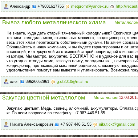
Александр
+79031617755
metprom@yandex.ru
http://recast
Вывоз любого металлического хлама
Металлоло
Не знаете, куда деть старый тяжеленный холодильник? Скопился це
техники: холодильников, стиральных машинок, кондиционеров, элект
весь этот хлам перетаскать собственными руками. Но зачем создав
Обращайтесь в нашу компанию, и вы будете гарантированы и от штр
инспекций, и от джунглей из отжившей старой непригодной к использ
квартире. Мы быстро, аккуратно, БЕСПЛАТНО и в удобное для вас в
что угодно: отходы лома, газовую плиту, холодильник, , неисправны
кондиционер, протекающий масляной радиатор, сломанную посудом
удовольствием помогут вам вывезти и утилизировать. Возможна пок
олег
89626052961
g.st2010@mail.ru
Закупаю цветной металлолом
Металлолом
13.08.2015
Закупаю цветмет. Медь, свинец, алюминий, аккумуляторы. Оплата с
кг. По всем вопросам по телефону: +7 987-446-51-55.
Никита Александрович
+7 987 446 51 55
nikutick@gmail.com