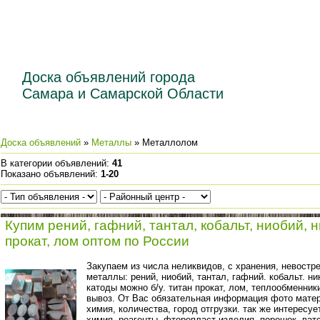
Доска объявлений города
Самара и Самарской Области
Доска объявлений
»
Металлы
» Металлолом
В категории объявлений
:
41
Показано объявлений
:
1-20
Купим рений, гафний, тантал, кобальт, ниобий, 
прокат, лом оптом по России
Закупаем из числа неликвидов, с хранения, невостр
металлы: рений, ниобий, тантал, гафний. кобальт. ни
катоды можно б/у. титан прокат, лом, теплообменник
вывоз. От Вас обязательная информация фото матер
химия, количества, город отгрузки. так же интерес
химия, реагенты. фторопласт изделия, порошок. ватс