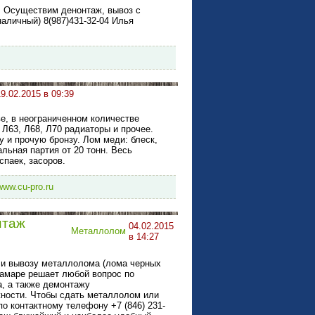
 Осуществим денонтаж, вывоз с
аличный) 8(987)431-32-04 Илья
19.02.2015 в 09:39
е, в неограниченном количестве
 Л63, Л68, Л70 радиаторы и прочее.
у и прочую бронзу. Лом меди: блеск,
льная партия от 20 тонн. Весь
спаек, засоров.
/www.cu-pro.ru
нтаж
04.02.2015
Металлолом
в 14:27
 и вывозу металлолома (лома черных
Самаре решает любой вопрос по
, а также демонтажу
жности. Чтобы сдать металлолом или
о контактному телефону +7 (846) 231-