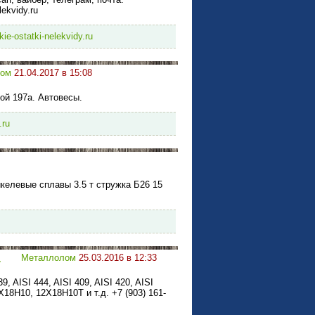
lekvidy.ru
kie-ostatki-nelekvidy.ru
лом
21.04.2017 в 15:08
ой 197а. Автовесы.
.ru
никелевые сплавы 3.5 т стружка Б26 15
.
Металлолом
25.03.2016 в 12:33
 AISI 444, AISI 409, AISI 420, AISI
Х18Н10, 12Х18Н10Т и т.д. +7 (903) 161-