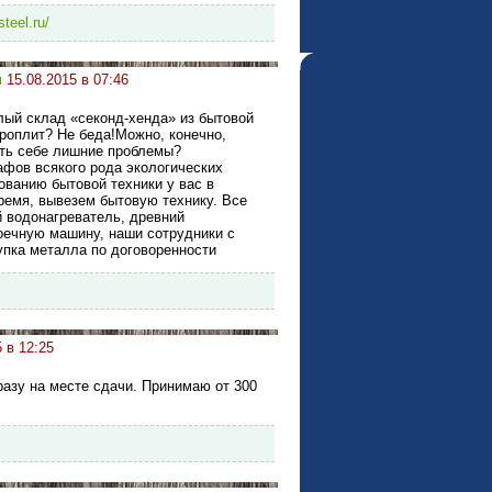
steel.ru/
м
15.08.2015 в 07:46
лый склад «секонд-хенда» из бытовой
роплит? Не беда!Можно, конечно,
ать себе лишние проблемы?
афов всякого рода экологических
ованию бытовой техники у вас в
ремя, вывезем бытовую технику. Все
й водонагреватель, древний
оечную машину, наши сотрудники с
упка металла по договоренности
 в 12:25
разу на месте сдачи. Принимаю от 300