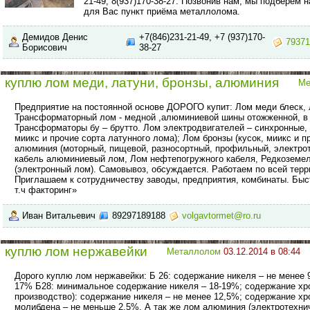
21-49, 8(937)170-38-27. Позвонив нам, мы подберём
для Вас пункт приёма металлолома.
Демидов Денис
+7(846)231-21-49, +7 (937)170-
79371
Борисович
38-27
куплю лом меди, латуни, бронзы, алюминия
Ме
Предприятие на постоянной основе ДОРОГО купит: Лом меди блеск, 
Трансформаторный лом - медной ,алюминиевой шины отожженной, в 
Трансформаторы бу – брутто. Лом электродвигателей – синхронные, 
миикс и прочие сорта латунного лома); Лом бронзы (кусок, миикс и п
алюминия (моторный, пищевой, разносортный, профильный, электрот
кабель алюминиевый лом, Лом нефтепогружного кабеля, Редкоземе
(электронный лом). Самовывоз, обсуждается. Работаем по всей тер
Приглашаем к сотрудничеству заводы, предприятия, комбинаты. Бы
т.ч факторинг»
Иван Витальевич
89297189188
volgavtormet@ro.ru
куплю лом нержавейки
Металлолом
03.12.2014 в 08:44
Дорого куплю лом нержавейки: Б 26: содержание никеля – не менее 
17% Б28: минимальное содержание никеля – 18-19%; содержание хро
производство): содержание никеля – не менее 12,5%; содержание х
молибдена – не меньше 2,5%. А так же лом алюминия (электротехни