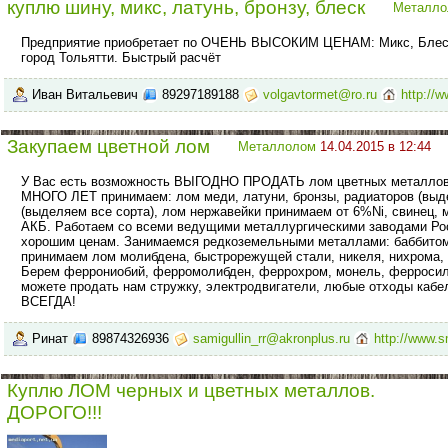
куплю шину, микс, латунь, бронзу, блеск
Металло
Предприятие приобретает по ОЧЕНЬ ВЫСОКИМ ЦЕНАМ: Микс, Блеск, 
город Тольятти. Быстрый расчёт
Иван Витальевич
89297189188
volgavtormet@ro.ru
http://w
Закупаем цветной лом
Металлолом
14.04.2015 в 12:44
У Вас есть возможность ВЫГОДНО ПРОДАТЬ лом цветных металлов,
МНОГО ЛЕТ принимаем: лом меди, латуни, бронзы, радиаторов (выд
(выделяем все сорта), лом нержавейки принимаем от 6%Ni, свинец, м
АКБ. Работаем со всеми ведущими металлургическими заводами Рос
хорошим ценам. Занимаемся редкоземельными металлами: баббитом
принимаем лом молибдена, быстрорежущей стали, никеля, нихрома, 
Берем феррониобий, ферромолибден, феррохром, монель, ферросил
можете продать нам стружку, электродвигатели, любые отходы ка
ВСЕГДА!
Ринат
89874326936
samigullin_rr@akronplus.ru
http://www.s
Куплю ЛОМ черных и цветных металлов.
ДОРОГО!!!