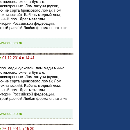
стекловолокне, в бумаге.
асинхронные. Лом латуни (кусок,
рочие сорта бронзового лома); Лом
ехнический). Кабель медный лом,
льный лом. Драг металлы
ритории Российской федерации.
стрый расчёт! Любая форма оплаты «в
/www.cu-pro.ru
м
01.12.2014 в 14:41
лом меди кусковой, лом меди миикс,
стекловолокне, в бумаге.
асинхронные. Лом латуни (кусок,
рочие сорта бронзового лома); Лом
ехнический). Кабель медный лом,
льный лом. Драг металлы
ритории Российской федерации.
стрый расчёт! Любая форма оплаты «в
/www.cu-pro.ru
м
26.11.2014 в 15:30