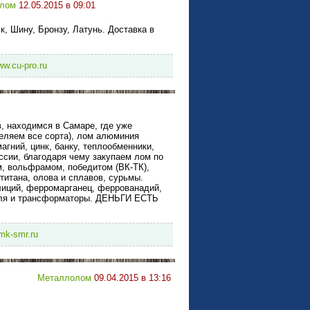
лом
12.05.2015 в 09:01
Шину, Бронзу, Латунь. Доставка в
ww.cu-pro.ru
 находимся в Самаре, где уже
еляем все сорта), лом алюминия
агний, цинк, банку, теплообменники,
сии, благодаря чему закупаем лом по
, вольфрамом, победитом (ВК-ТК),
титана, олова и сплавов, сурьмы.
иций, ферромарганец, феррованадий,
беля и трансформаторы. ДЕНЬГИ ЕСТЬ
mk-smr.ru
Металлолом
09.04.2015 в 13:16