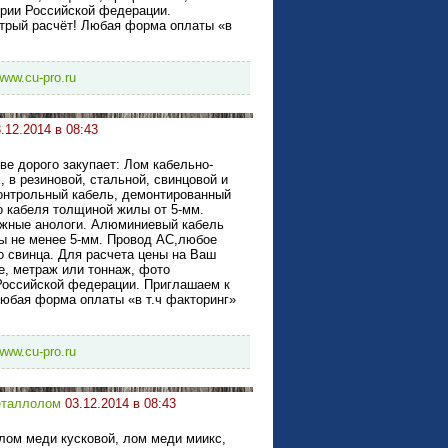
ории Российской федерации.
стрый расчёт! Любая форма оплаты «в
/www.cu-pro.ru
.12.2014 в 08:43
ве дорого закупает: Лом кабельно-
, в резиновой, стальной, свинцовой и
контрольный кабель, демонтированный
о кабеля толщиной жилы от 5-мм.
ежные анологи. Алюминиевый кабель
 не менее 5-мм. Провод АС,любое
 свинца. Для расчета цены на Ваш
е, метраж или тоннаж, фото
Российской федерации. Приглашаем к
Любая форма оплаты «в т.ч факторинг»
/www.cu-pro.ru
таллолом
03.12.2014 в 08:43
лом меди кусковой, лом меди миикс,