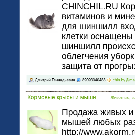
CHINCHIL.RU Кор
витаминов и мине
для шиншилл вход
клетки оснащены
шиншилл происход
облегчения уборк
защита от прогры
Дмитрий Геннадьевич
89093040488
chin.by@mai
Кормовые крысы и мыши
Животные, з
Продажа живых и
мышей любых раз
http://www.akorm.r