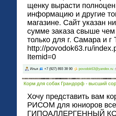
щенку вырасти полноцен
информацию и другие то
магазине. Сайт указан н
сумме заказа свыше чем 
только для г. Самара и г
http://povodok63.ru/index
Itemid=0
Илья
+7 (927) 893 38 90
povodok63@yandex.ru
Корм для собак Грандорф - высший сор
Хочу представить вам к
РИСОМ для юниоров все
ГИПОАЛЛЕРГЕННЫЙ КО