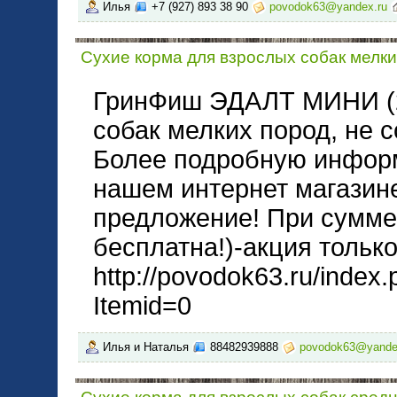
Илья
+7 (927) 893 38 90
povodok63@yandex.ru
Сухие корма для взрослых собак мелки
ГринФиш ЭДАЛТ МИНИ (2к
собак мелких пород, не 
Более подробную информ
нашем интернет магазине
предложение! При сумме 
бесплатна!)-акция только
http://povodok63.ru/index
Itemid=0
Илья и Наталья
88482939888
povodok63@yande