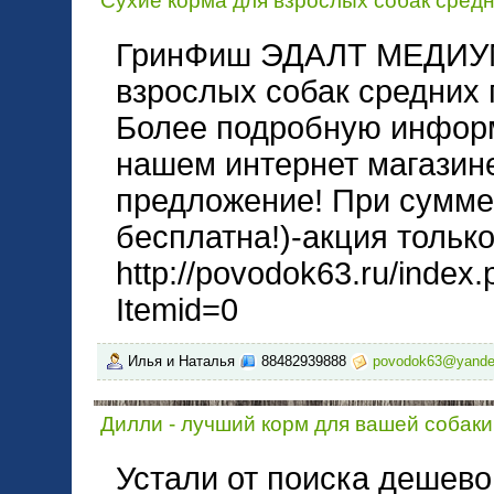
Сухие корма для взрослых собак сред
ГринФиш ЭДАЛТ МЕДИУМ 
взрослых собак средних 
Более подробную информ
нашем интернет магазине
предложение! При сумме 
бесплатна!)-акция только
http://povodok63.ru/index
Itemid=0
Илья и Наталья
88482939888
povodok63@yande
Дилли - лучший корм для вашей собаки
Устали от поиска дешево