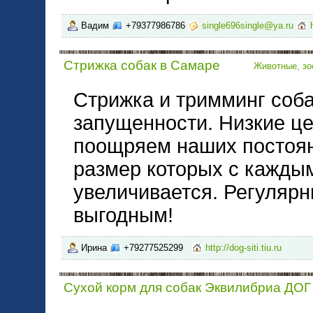
Вадим
+79377986786
single696single@ya.ru
Стрижка собак в Самаре
Животные, зо
Стрижка и тримминг соба
запущенности. Низкие це
поощряем наших постоян
размер которых с кажды
увеличивается. Регулярн
выгодным!
Ирина
+79277525299
http://dog-siti.tiu.ru
Сухой корм для собак Эквилибриа Д