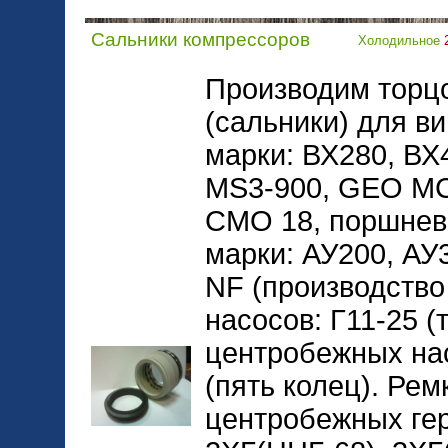
Сальники компрессоров
Холодильное
Производим торц
(сальники) для в
марки: ВХ280, ВХ
МS3-900, GEO MC
CMO 18, поршнев
марки: АУ200, АУ3
NF (производство
насосов: Г11-25 (т
центробежных нас
(пять колец). Ре
центробежных ге