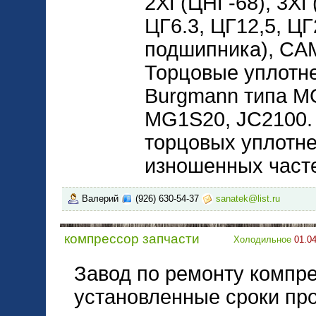
2ХГ(ЦНГ-68), 3ХГ
ЦГ6.3, ЦГ12,5, Ц
подшипника), CA
Торцовые уплотне
Burgmann типа M
MG1S20, JC2100.
торцовых уплотне
изношенных часте
Валерий
(926) 630-54-37
sanatek@list.ru
компрессор запчасти
Холодильное
01.04
Завод по ремонту компре
установленные сроки пр