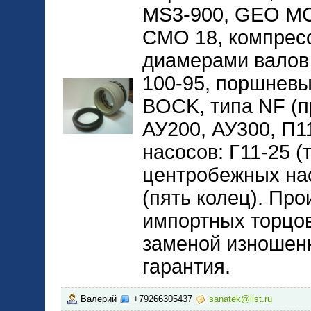
МS3-900, GEO MC
CMO 18, компрес
диамерами валов 2
100-95, поршневы
BOCK, типа NF (п
АУ200, АУ300, П1
насосов: Г11-25 (т
центробежных нас
(пять колец). Пр
импортных торцо
заменой изношенн
гарантия.
Валерий
+79266305437
sanatek@list.ru