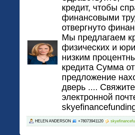
кредит, чтобы спр
финансовыми тру
отвергнуто финан
Мы предлагаем к
физических и юри
низким процентны
кредита Сумма от
предложение нах
дверь .... Свяжит
электронной почт
skyefinancefundi
HELEN ANDERSON
+78073941120
skyefinancef