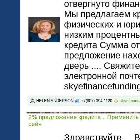
отвергнуто финан
Мы предлагаем к
физических и юри
низким процентны
кредита Сумма от
предложение нах
дверь .... Свяжит
электронной почт
skyefinancefundi
HELEN ANDERSON
+7(807)-394-1120
skyefinan
2% предложение кредита .. Применить
сейч
Здравствуйте, В