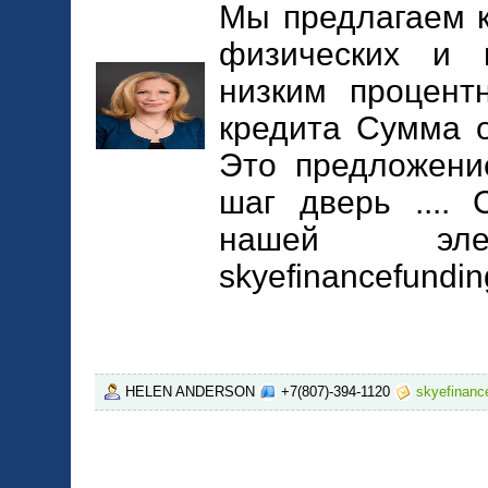
Мы предлагаем 
физических и 
низким процент
кредита Сумма о
Это предложени
шаг дверь ....
нашей элек
skyefinancefundi
HELEN ANDERSON
+7(807)-394-1120
skyefinan