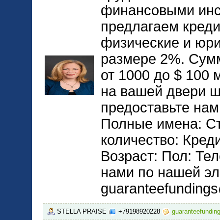
финансовыми инс
предлагаем кред
физические и юри
размере 2%. Сумм
от 1000 до $ 100
на вашей двери ш
предоставьте на
Полные имена: С
количество: Кред
Возраст: Пол: Те
нами по нашей эл
guaranteefunding
STELLA PRAISE
+79198920228
guaranteefundi