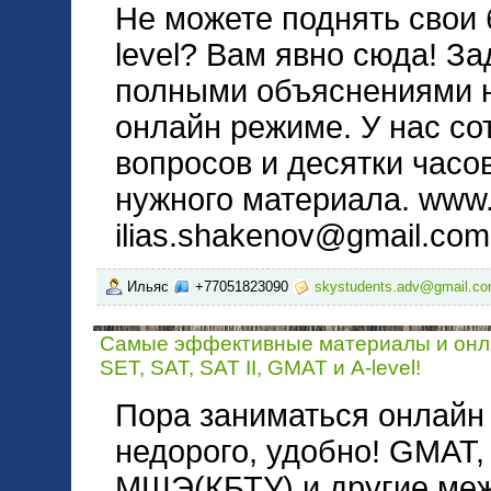
Не можете поднять свои 
level? Вам явно сюда! За
полными объяснениями н
онлайн режиме. У нас со
вопросов и десятки часо
нужного материала. www.
ilias.shakenov@gmail.com
Ильяс
+77051823090
skystudents.adv@gmail.c
Самые эффективные материалы и онл
SET, SAT, SAT II, GMAT и A-level!
Пора заниматься онлайн
недорого, удобно! GMAT, S
МШЭ(КБТУ) и другие ме