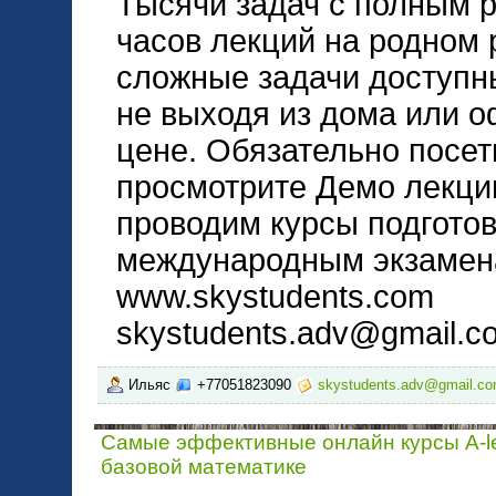
Тысячи задач с полным р
часов лекций на родном
сложные задачи доступн
не выходя из дома или 
цене. Обязательно посет
просмотрите Демо лекции
проводим курсы подготов
международным экзаменам
www.skystudents.com
skystudents.adv@gmail.c
Ильяс
+77051823090
skystudents.adv@gmail.c
Самые эффективные онлайн курсы A-le
базовой математике