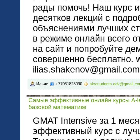
рады помочь! Наш курс и
десятков лекций с подр
объяснениями лучших стр
в режиме онлайн всего от
на сайт и попробуйте де
совершенно бесплатно. 
ilias.shakenov@gmail.com
Ильяс
+77051823090
skystudents.adv@gmail.c
Самые эффективные онлайн курсы A-le
базовой математике
GMAT Intensive за 1 мес
эффективный курс с луч