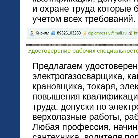
и охране труда которые
учетом всех требований.
Кирилл
89326103250
diplomrossiy@mail.ru
ht
Удостоверение рабочих специальност
Предлагаем удостоверен
электрогазосварщика, к
крановщика, токаря, эле
повышения квалификации
труда, допуски по элект
верхолазные работы, ра
Любая профессия, начин
сантехника, водителя пог