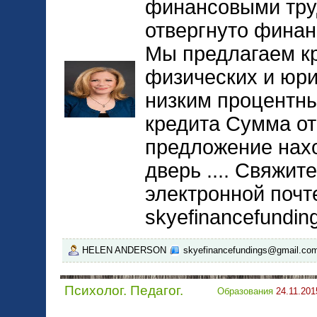
финансовыми тру
отвергнуто финан
Мы предлагаем к
физических и юри
низким процентны
кредита Сумма от
предложение нах
дверь .... Свяжит
электронной почт
skyefinancefundi
HELEN ANDERSON
skyefinancefundings@gmail.co
Психолог. Педагог.
Образования
24.11.201