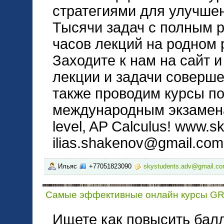
стратегиями для улучше
Тысячи задач с полным р
часов лекций на родном 
Заходите к нам на сайт 
лекции и задачи соверш
также проводим курсы по
международным экзамена
level, AP Calculus! www.s
ilias.shakenov@gmail.com
Ильяс
+77051823090
skystudents.adv@gmail.c
Самые эффективные онлайн курсы G
Ищете как повысить ба