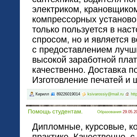
электриком, крановщико
компрессорных установок
только пользуется в на
спросом, но и является 
с предоставлением лучши
высокой заработной плат
качественно. Доставка п
Изготовление печатей и 
Кирилл
89226019014
ksivarossiy@mail.ru
htt
Помощь студентам.
Образования
29.05.2
Дипломные, курсовые, ко
практике. Качественно, с