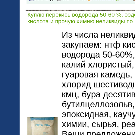
Куплю перекись водорода 50-60 %, оэд
кислота и прочую химию неликвиды по
Из числа неликви
закупаем: нтф ки
водорода 50-60%,
калий хлористый,
гуаровая камедь, 
хлорид шестиводн
кмц, бура десяти
бутилцеллозольв,
эпоксидная, каучу
химии, сырья, ре
Ваши предложения