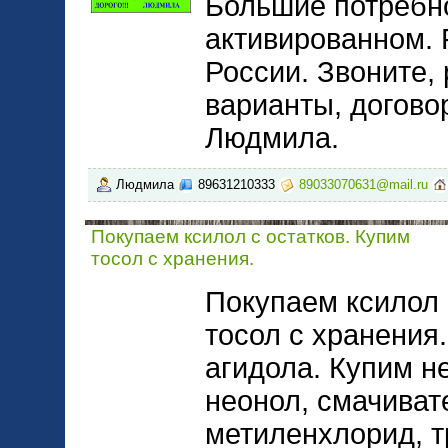
Большие потребно
активированном. 
России. Звоните,
варианты, догово
Людмила.
Людмила
89631210333
89033070631@mail.ru
Покупаем ксилол с остатков. Купим
тосол с хранения.
Покупаем ксилол 
тосол с хранения
агидола. Купим 
неонол, смачиват
метиленхлорид, т