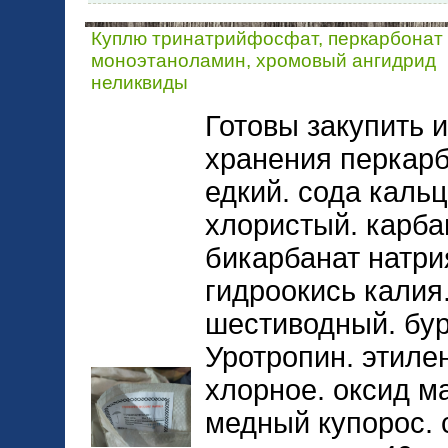
Куплю тринатрийфосфат, перкарбонат 
моноэтаноламин, хромовый ангидрид
неликвиды
Готовы закупить и
хранения перкарб
едкий. сода каль
хлористый. карба
бикарбанат натри
гидроокись калия
шестиводный. бур
Уротропин. этиле
хлорное. оксид м
медный купорос. 