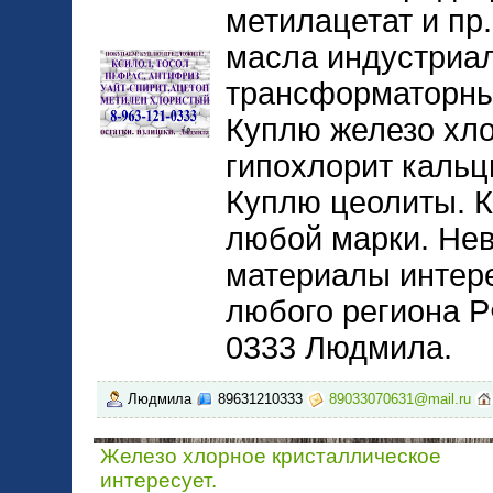
метилацетат и пр
масла индустриа
трансформаторны
Куплю железо хл
гипохлорит кальц
Куплю цеолиты. 
любой марки. Не
материалы интере
любого региона Р
0333 Людмила.
Людмила
89631210333
89033070631@mail.ru
Железо хлорное кристаллическое
интересует.