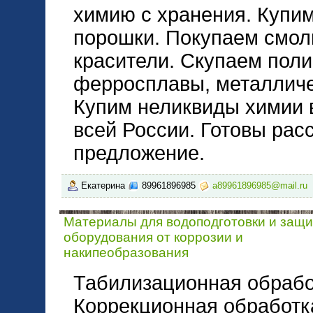
химию с хранения. Купим
порошки. Покупаем смол
красители. Скупаем пол
ферросплавы, металличе
Купим неликвиды химии 
всей России. Готовы рас
предложение.
Екатерина
89961896985
a89961896985@mail.ru
Материалы для водоподготовки и защ
оборудования от коррозии и
накипеобразования
Табилизационная обрабо
Коррекционная обработка