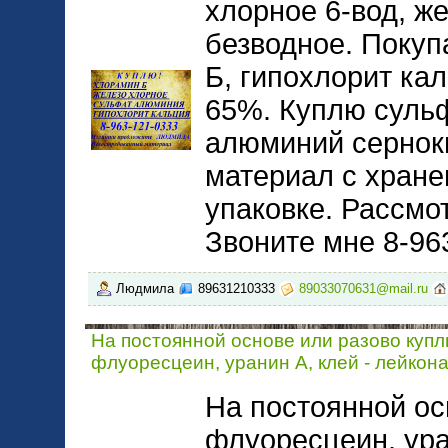
хлорное 6-вод, ж
безводное. Поку
Б, гипохлорит ка
65%. Куплю суль
алюминий сернок
материал с хране
упаковке. Рассмо
Звоните мне 8-96
Людмила
89631210333
89033070631@mail.ru
На постоянной основе или разово куп
флуоресцеин, уранин А, клей - лейкона
На постоянной ос
флуоресцеин, уран