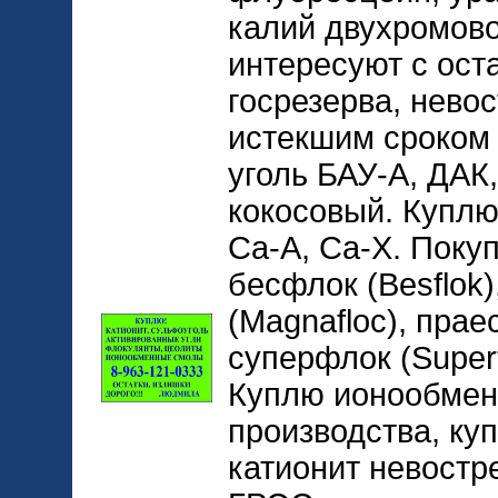
калий двухромов
интересуют с оста
госрезерва, нево
истекшим сроком 
уголь БАУ-А, ДАК,
кокосовый. Куплю
Ca-A, Ca-X. Пок
бесфлок (Besflok
(Magnafloc), праес
суперфлок (Superfl
Куплю ионообмен
производства, ку
катионит невостр