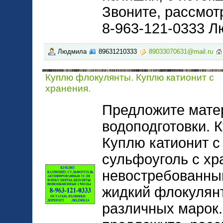
Звоните, рассмот
8-963-121-0333 Л
Людмила
89631210333
89033070631@mail.ru
Куплю флокулянты. Куплю катионит с
хранения.
Предложите мате
водоподготовки. 
Куплю катионит с
сульфоуголь с хр
невостребованны
жидкий флокулянт
различных марок