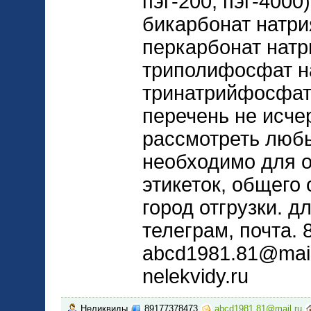
пэг-200, пэг-4000
бикарбонат натри
перкарбонат натри
триполифосфат н
тринатрийфосфат,
перечень не исч
рассмотреть люб
необходимо для 
этикеток, общего 
город отгрузки. д
телеграм, почта.
abcd1981.81@mail.
nelekvidy.ru
Неликвиды
89177378473
abcd1981.81@mail.ru