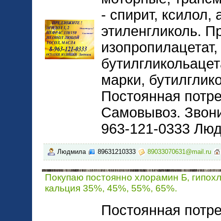
- спирит, ксилол,
этиленгликоль. П
изопропилацетат,
бутилгликольацет
марки, бутилглико
Постоянная потре
Самовывоз. Звони
963-121-0333 Лю
Людмила
89631210333
89033070631@mail.ru
Покупаю постоянно хлорамин Б, гипох
кальция 35%, 45%, 55%, 65%.
Постоянная потр