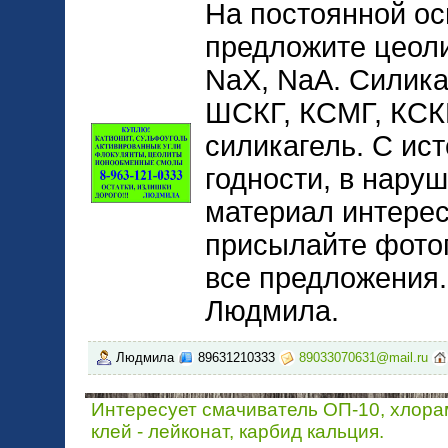
На постоянной ос
предложите цеоли
NaX, NaA. Силик
ШСКГ, КСМГ, КСК
силикагель. С ис
годности, в нару
материал интерес
присылайте фото
все предложения.
Людмила.
Людмила
89631210333
89033070631@mail.ru
Интересует смачиватель ОП-10, хлора
клей - лейконат, карбид кальция.