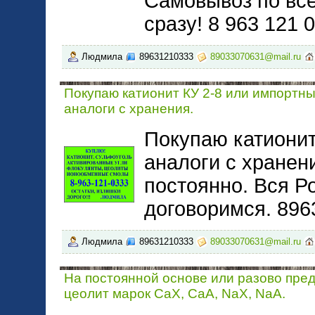
Самовывоз по все
сразу! 8 963 121
Людмила
89631210333
89033070631@mail.ru
Покупаю катионит КУ 2-8 или импортн
аналоги с хранения.
Покупаю катионит
аналоги с хранен
постоянно. Вся Р
договоримся. 89
Людмила
89631210333
89033070631@mail.ru
На постоянной основе или разово пре
цеолит марок CaX, CaA, NaX, NaA.