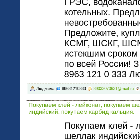
ГРЭС, водоканало
котельных. Пред
невостребованны
Предложите, купл
КСМГ, ШСКГ, ШСМ
истекшим сроком 
по всей России! 
8963 121 0 333 Л
Людмила
89631210333
89033070631@mail.ru
Покупаем клей - лейконат, покупаем ш
индийский, покупаем карбид кальция.
Покупаем клей - 
шеллак индийский