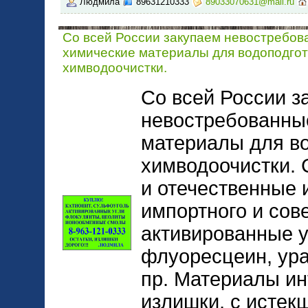
Людмила
89631210333
89033070631@mail.ru
Со всей России закупаем невостребо
химические материалы для водоподгот
химводоочистки.
Со всей России з
невостребованны
материалы для во
химводоочистки.
и отечественные
импортного и сов
активированные у
флуоресцеин, ура
пр. Материалы ин
излишки, с истек