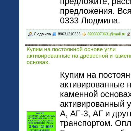
предложите, расс
предложения. Вся
0333 Людмила.
Людмила
89631210333
89033070631@mail.ru
Купим на постоянной основе угли
активированные на древесной и камен
основах.
Купим на постоян
активированные н
каменной основах
активированный у
А, АГ-3, АГ и дру
транспортом. Оп