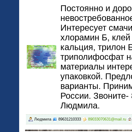
Постоянно и доро
невостребованное
Интересует смачи
хлорамин Б, клей 
кальция, трилон 
триполифосфат н
материалы интер
упаковкой. Предл
варианты. Приним
России. Звоните-
Людмила.
Людмила
89631210333
89033070631@mail.ru