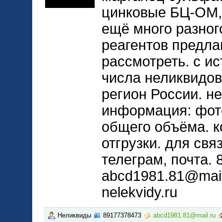
цинковые БЦ-ОМ,
ещё много разног
реагентов предла
рассмотреть. с и
числа неликвидов
регион России. н
информация: фото
общего объёма. к
отгрузки. для свя
телеграм, почта.
abcd1981.81@mail.
nelekvidy.ru
Неликвиды
89177378473
abcd1981.81@mail.ru