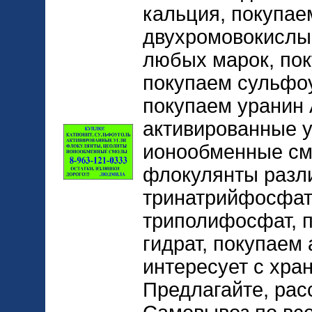
кальция, покупае
двухромовокислый
любых марок, пок
покупаем сульфоу
покупаем уранин 
активированные у
ионообменные см
флокулянты разл
тринатрийфосфат
триполифосфат, п
гидрат, покупаем 
интересует с хран
Предлагайте, рас