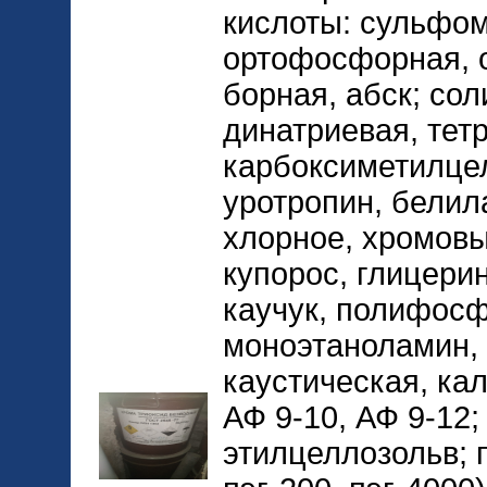
кислоты: сульфом
ортофосфорная, 
борная, абск; сол
динатриевая, тетр
карбоксиметилце
уротропин, белил
хлорное, хромов
купорос, глицери
каучук, полифос
моноэтаноламин, 
каустическая, ка
АФ 9-10, АФ 9-12;
этилцеллозольв; 