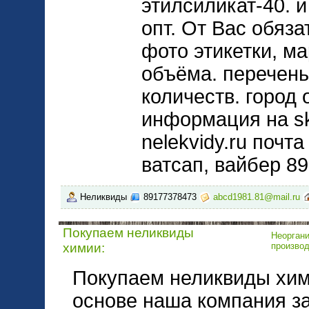
этилсиликат-40. 
опт. От Вас обяз
фото этикетки, м
объёма. перечень
количеств. город 
информация на skl
nelekvidy.ru почт
ватсап, вайбер 8
Неликвиды
89177378473
abcd1981.81@mail.ru
Покупаем неликвиды
Неоргани
химии:
произво
Покупаем неликвиды хим
основе наша компания з