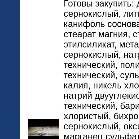
Готовы закупить: 
сернокислый, лит
канифоль соснова
стеарат магния, с
этилсиликат, мета
сернокислый, нат
технический, пол
технический, сул
калия, никель хл
натрий двууглеки
технический, бар
хлористый, бихро
сернокислый, окс
марганец сульфат