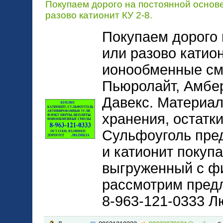
Покупаем дорого на постоянной основ
разово катионит КУ 2-8.
Покупаем дорого 
или разово катио
ионообменные см
Пьюролайт, Амбер
Давекс. Материал
хранения, остатки
Сульфоуголь пре
и катионит покуп
выгруженный с фи
рассмотрим пред
8-963-121-0333 Л