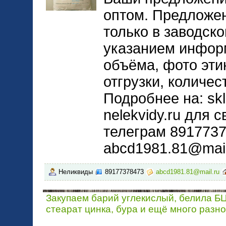
оптом. Предложе
только в заводско
указанием инфор
объёма, фото эти
отгрузки, количес
Подробнее на: skla
nelekvidy.ru для с
телеграм 8917737
abcd1981.81@mail
Неликвиды
89177378473
abcd1981.81@mail.ru
Закупаем барий углекислый, белила Б
стеарат цинка, бура и ещё много разно