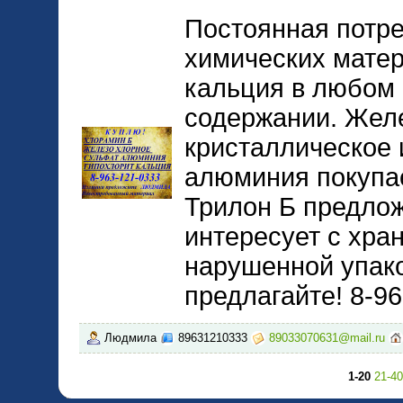
Постоянная потр
химических матер
кальция в любом
содержании. Жел
кристаллическое 
алюминия покупа
Трилон Б предло
интересует с хра
нарушенной упако
предлагайте! 8-9
Людмила
89631210333
89033070631@mail.ru
1-20
21-40