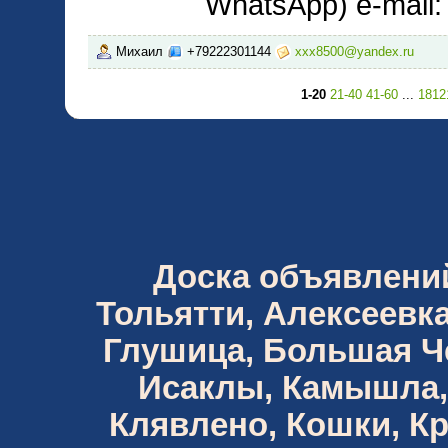
WhatsApp) e-mail
Михаил
+79222301144
xxx8500@yandex.ru
1-20
21-40
41-60
...
1812
Доска объявлений 
Тольятти, Алексеевка
Глушица, Большая Че
Исаклы, Камышла,
Клявлено, Кошки, К