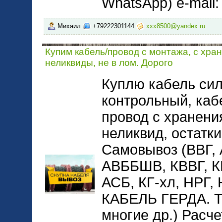
WhatsApp) e-mail
Михаил
+79222301144
xxx8500@yandex.ru
Купим кабель/провод с монтажа, с хра
неликвиды, не в лом. Дорого
Куплю кабель сил
контрольный, каб
провод с хранени
неликвид, остатки
Самовывоз (ВВГ,
АВББШВ, КВВГ, 
АСБ, КГ-хл, НРГ
КАБЕЛЬ ГЕРДА. 
многие др.) Расче