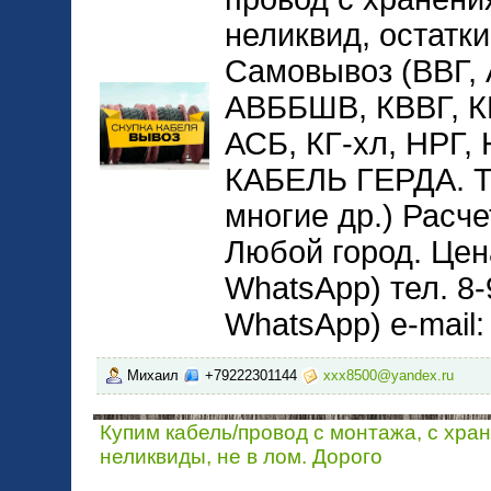
неликвид, остатки
Самовывоз (ВВГ,
АВББШВ, КВВГ, 
АСБ, КГ-хл, НРГ
КАБЕЛЬ ГЕРДА. 
многие др.) Расче
Любой город. Цена
WhatsApp) тел. 8-
WhatsApp) e-mail
Михаил
+79222301144
xxx8500@yandex.ru
Купим кабель/провод с монтажа, с хра
неликвиды, не в лом. Дорого