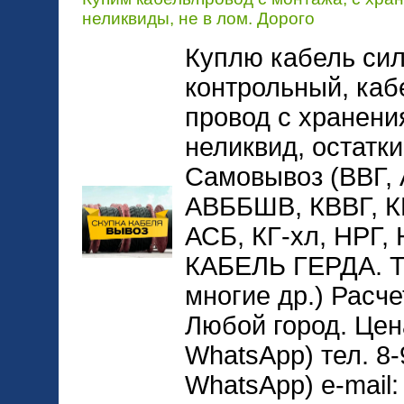
неликвиды, не в лом. Дорого
Куплю кабель сил
контрольный, каб
провод с хранени
неликвид, остатки
Самовывоз (ВВГ,
АВББШВ, КВВГ, 
АСБ, КГ-хл, НРГ
КАБЕЛЬ ГЕРДА. 
многие др.) Расче
Любой город. Цена
WhatsApp) тел. 8-
WhatsApp) e-mail