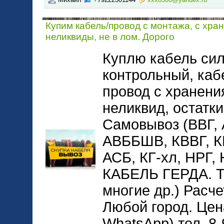
Купим кабель/провод с монтажа, с хра
неликвиды, не в лом. Дорого
Куплю кабель сил
контрольный, каб
провод с хранени
неликвид, остатки
Самовывоз (ВВГ,
АВББШВ, КВВГ, 
АСБ, КГ-хл, НРГ
КАБЕЛЬ ГЕРДА. 
многие др.) Расче
Любой город. Цена
WhatsApp) тел. 8-