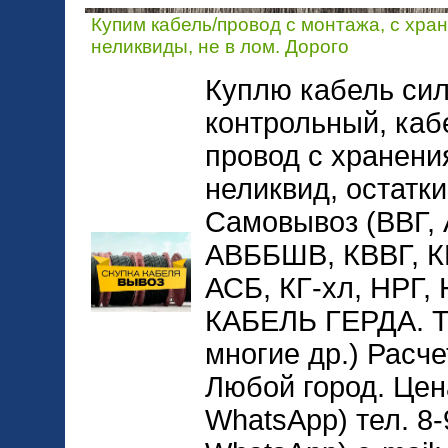
Купим кабель/провод с монтажа, с хра
неликвиды, не в лом. Дорого
Куплю кабель сил
контрольный, каб
провод с хранени
неликвид, остатки
Самовывоз (ВВГ,
АВББШВ, КВВГ, 
АСБ, КГ-хл, НРГ
КАБЕЛЬ ГЕРДА. 
многие др.) Расче
Любой город. Цена
WhatsApp) тел. 8-