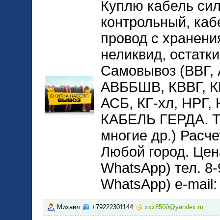
Куплю кабель сил
контрольный, каб
провод с хранени
неликвид, остатки
Самовывоз (ВВГ,
АВББШВ, КВВГ, 
АСБ, КГ-хл, НРГ
КАБЕЛЬ ГЕРДА. 
многие др.) Расче
Любой город. Цена
WhatsApp) тел. 8-
WhatsApp) e-mail
Михаил
+79222301144
xxx8500@yandex.ru