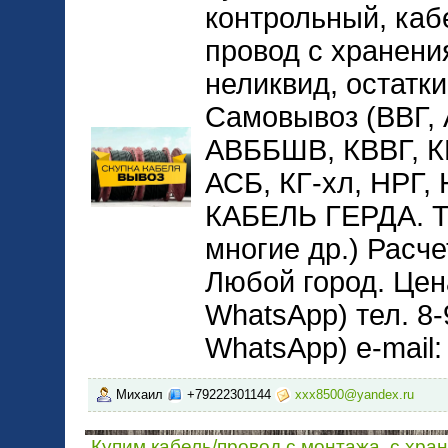
контрольный, каб
провод с хранени
неликвид, остатки
Самовывоз (ВВГ,
АВББШВ, КВВГ, 
АСБ, КГ-хл, НРГ
КАБЕЛЬ ГЕРДА. 
многие др.) Расче
Любой город. Цена
WhatsApp) тел. 8-
WhatsApp) e-mail
Михаил
+79222301144
xxx8500@yandex.ru
Купим кабель/провод с монтажа, с хра