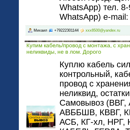
WhatsApp) тел. 8-
WhatsApp) e-mail
Михаил
+79222301144
xxx8500@yandex.ru
Купим кабель/провод с монтажа, с хра
неликвиды, не в лом. Дорого
Куплю кабель сил
контрольный, каб
провод с хранени
неликвид, остатки
Самовывоз (ВВГ,
АВББШВ, КВВГ, 
АСБ, КГ-хл, НРГ