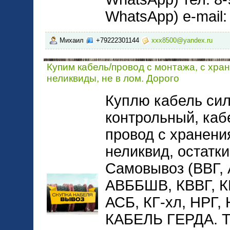
WhatsApp) e-mail
Михаил
+79222301144
xxx8500@yandex.ru
Купим кабель/провод с монтажа, с хра
неликвиды, не в лом. Дорого
Куплю кабель сил
контрольный, каб
провод с хранени
неликвид, остатки
Самовывоз (ВВГ,
АВББШВ, КВВГ, 
АСБ, КГ-хл, НРГ
КАБЕЛЬ ГЕРДА. 