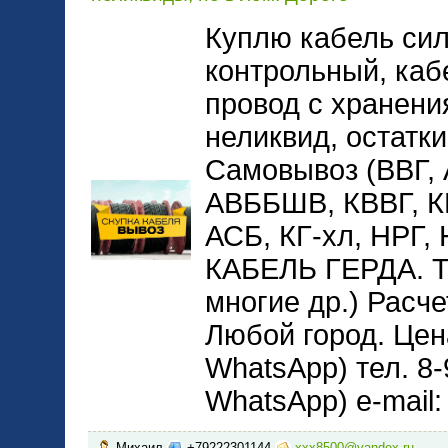
Куплю кабель сил
контрольный, каб
провод с хранени
неликвид, остатки
Самовывоз (ВВГ,
АВББШВ, КВВГ, 
АСБ, КГ-хл, НРГ
КАБЕЛЬ ГЕРДА. 
многие др.) Расче
Любой город. Цена
WhatsApp) тел. 8-
WhatsApp) e-mail
Михаил
+79222301144
xxx8500@yandex.ru