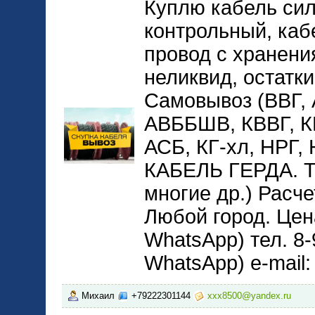
Куплю кабель сил
контрольный, каб
провод с хранени
неликвид, остатки
Самовывоз (ВВГ,
АВББШВ, КВВГ, 
АСБ, КГ-хл, НРГ
КАБЕЛЬ ГЕРДА. 
многие др.) Расче
Любой город. Цена
WhatsApp) тел. 8-
WhatsApp) e-mail
Михаил
+79222301144
xxx8500@yandex.ru