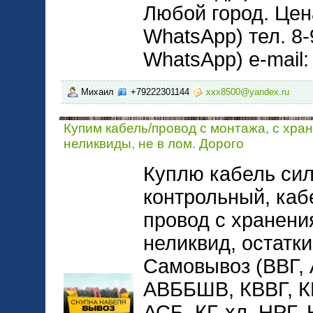
Любой город. Цена
WhatsApp) тел. 8-
WhatsApp) e-mail
Михаил
+79222301144
xxx8500@yandex.ru
Купим кабель/провод с монтажа, с хра
неликвиды, не в лом. Дорого
Куплю кабель сил
контрольный, каб
провод с хранени
неликвид, остатки
Самовывоз (ВВГ,
АВББШВ, КВВГ, 
АСБ, КГ-хл, НРГ