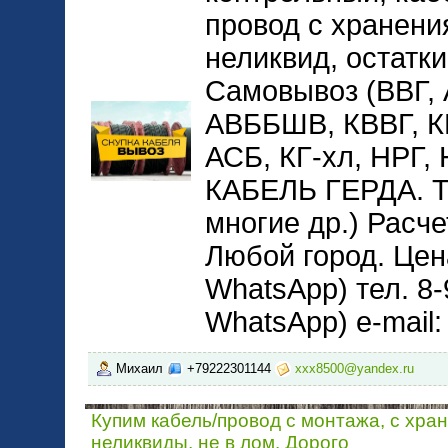
провод с хранени
неликвид, остатки
Самовывоз (ВВГ,
АВББШВ, КВВГ, 
АСБ, КГ-хл, НРГ
КАБЕЛЬ ГЕРДА. 
многие др.) Расче
Любой город. Цена
WhatsApp) тел. 8-
WhatsApp) e-mail
Михаил
+79222301144
xxx8500@yandex.ru
Купим кабель/провод с монтажа, с хра
неликвиды, не в лом. Дорого