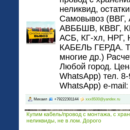
неликвид, остатки
Самовывоз (ВВГ,
АВББШВ, КВВГ, 
АСБ, КГ-хл, НРГ
КАБЕЛЬ ГЕРДА. 
многие др.) Расче
Любой город. Цена
WhatsApp) тел. 8-
WhatsApp) e-mail
Михаил
+79222301144
xxx8500@yandex.ru
Купим кабель/провод с монтажа, с хра
неликвиды, не в лом. Дорого