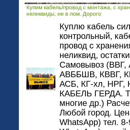
Купим кабель/провод с монтажа, с хра
неликвиды, не в лом. Дорого
Куплю кабель сил
контрольный, каб
провод с хранени
неликвид, остатки
Самовывоз (ВВГ,
АВББШВ, КВВГ, 
АСБ, КГ-хл, НРГ
КАБЕЛЬ ГЕРДА. 
многие др.) Расче
Любой город. Цена
WhatsApp) тел. 8-