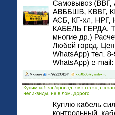
Самовывоз (ВВГ,
АВББШВ, КВВГ, 
АСБ, КГ-хл, НРГ
КАБЕЛЬ ГЕРДА. 
многие др.) Расче
Любой город. Цена
WhatsApp) тел. 8-
WhatsApp) e-mail
Михаил
+79222301144
xxx8500@yandex.ru
Купим кабель/провод с монтажа, с хра
неликвиды, не в лом. Дорого
Куплю кабель сил
контрольный, каб