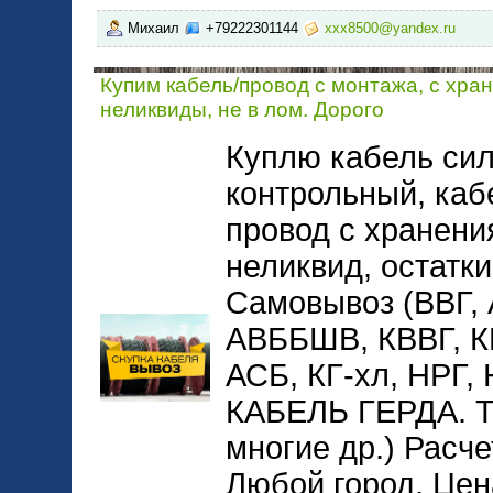
Михаил
+79222301144
xxx8500@yandex.ru
Купим кабель/провод с монтажа, с хра
неликвиды, не в лом. Дорого
Куплю кабель сил
контрольный, каб
провод с хранени
неликвид, остатки
Самовывоз (ВВГ,
АВББШВ, КВВГ, 
АСБ, КГ-хл, НРГ
КАБЕЛЬ ГЕРДА. 
многие др.) Расче
Любой город. Цена