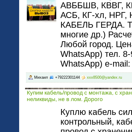
АВББШВ, КВВГ, 
АСБ, КГ-хл, НРГ
КАБЕЛЬ ГЕРДА. 
многие др.) Расче
Любой город. Цена
WhatsApp) тел. 8-
WhatsApp) e-mail
Михаил
+79222301144
xxx8500@yandex.ru
Купим кабель/провод с монтажа, с хра
неликвиды, не в лом. Дорого
Куплю кабель сил
контрольный, каб
провод с хранени