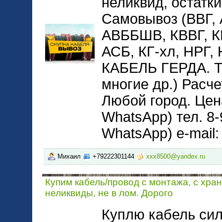
неликвид, остатки
Самовывоз (ВВГ,
АВББШВ, КВВГ, 
АСБ, КГ-хл, НРГ
КАБЕЛЬ ГЕРДА. 
многие др.) Расче
Любой город. Цена
WhatsApp) тел. 8-
WhatsApp) e-mail
Михаил
+79222301144
xxx8500@yandex.ru
Купим кабель/провод с монтажа, с хра
неликвиды, не в лом. Дорого
Куплю кабель сил