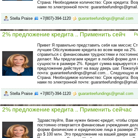
Страна: Необходимое количество: Срок кредита: Воз
нами по электронной почте: guaranteefundings@gmail
Stella Praise
+7(807)-394-1120
guaranteefundings@gmail.com
2% предложение кредита .. Применить сейч
Р
Привет Я правильно представить себя как миссис С
лучшее Обслуживание кредита во всем мире на 2%. 
справиться с финансовыми трудностями и постоянн
делают. Мы предлагаем кредит в любой форме для 
сущности в размере 2%. Кредит сумма варьируется о
предложение действует на вашу дверь шаг. Пожалуй
почта: guaranteefundings@gmail.com... Следующую
Страна: Необходимое количество: Срок кредита: Воз
нами по электронной почте: guaranteefundings@gmail
Stella Praise
+7(807)-394-1120
guaranteefundings@gmail.com
2% предложение кредита .. Применить сейчас
Здравствуйте, Вам нужен бизнес-кредит, чтобы спр
постоянно отвергается финансовые учреждения дел
форме физические и юридические лица в размере 2%
до $ 100 млн. Это предложение на вашей двери шаг.