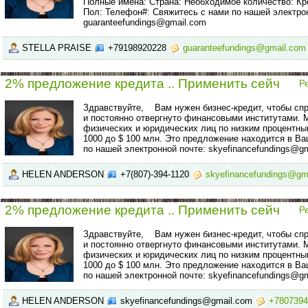
Полные имена: Страна: Необходимое количество: Кр
Пол: Телефон#: Свяжитесь с нами по нашей электро
guaranteefundings@gmail.com
STELLA PRAISE
+79198920228
guaranteefundings@gmail.com
2% предложение кредита .. Применить сейч
Р
Здравствуйте, Вам нужен бизнес-кредит, чтобы сп
и постоянно отвергнуто финансовыми институтами.
физических и юридических лиц по низким процентны
1000 до $ 100 млн. Это предложение находится в Ва
по нашей электронной почте: skyefinancefundings@g
HELEN ANDERSON
+7(807)-394-1120
skyefinancefundings@gm
2% предложение кредита .. Применить сейч
Р
Здравствуйте, Вам нужен бизнес-кредит, чтобы сп
и постоянно отвергнуто финансовыми институтами.
физических и юридических лиц по низким процентны
1000 до $ 100 млн. Это предложение находится в Ва
по нашей электронной почте: skyefinancefundings@g
HELEN ANDERSON
skyefinancefundings@gmail.com
+7807394