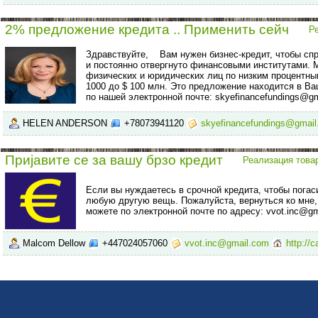
2% предложение кредита .. Применить сейч
Р
Здравствуйте, Вам нужен бизнес-кредит, чтобы сп
и постоянно отвергнуто финансовыми институтами.
физических и юридических лиц по низким процентны
1000 до $ 100 млн. Это предложение находится в Ва
по нашей электронной почте: skyefinancefundings@g
HELEN ANDERSON
+78073941120
skyefinancefundings@gmai
Пријавите се за вашу брзо кредит
Реализация това
Если вы нуждаетесь в срочной кредита, чтобы погаси
любую другую вещь. Пожалуйста, вернуться ко мне, 
можете по электронной почте по адресу: vvot.inc@g
Malcom Dellow
+447024057060
vvot.inc@gmail.com
http://